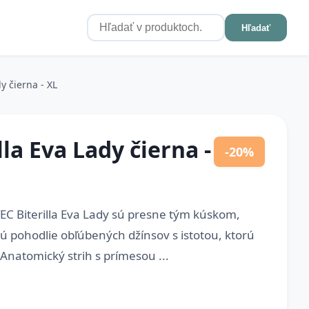
Hľadať
y čierna - XL
la Eva Lady čierna -
-20%
C Biterilla Eva Lady sú presne tým kúskom,
ajú pohodlie obľúbených džínsov s istotou, ktorú
Anatomický strih s prímesou ...