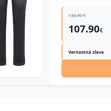
134.90 €
107.90
€
Vernostná zľava