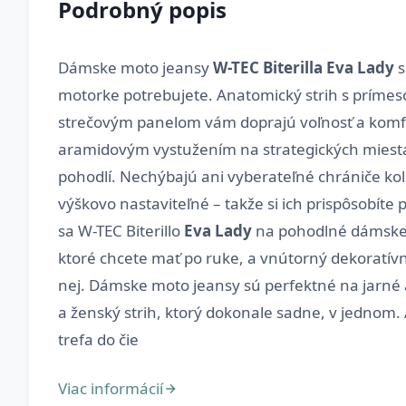
Podrobný popis
Dámske moto jeansy
W-TEC Biterilla Eva Lady
s
motorke potrebujete. Anatomický strih s prímesou
strečovým panelom vám doprajú voľnosť a komfor
aramidovým vystužením na strategických miestac
pohodlí. Nechýbajú ani vyberateľné chrániče ko
výškovo nastaviteľné – takže si ich prispôsobíte
sa W-TEC Biterillo
Eva Lady
na pohodlné dámske d
ktoré chcete mať po ruke, a vnútorný dekoratívn
nej. Dámske moto jeansy sú perfektné na jarné aj
a ženský strih, ktorý dokonale sadne, v jednom. 