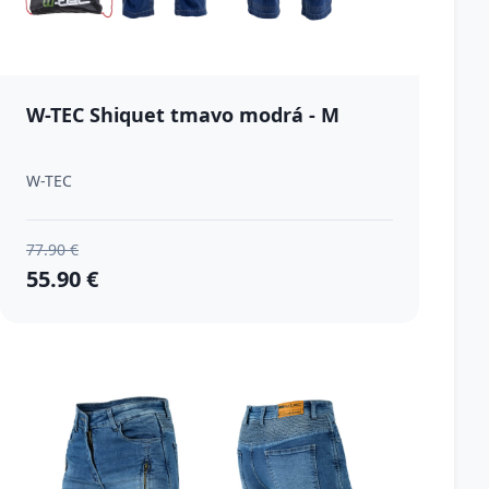
W-TEC Shiquet tmavo modrá - M
W-TEC
77.90 €
55.90 €