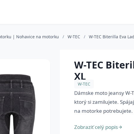
otorku | Nohavice na motorku
/
W-TEC
/
W-TEC Biterilla Eva Lad
W-TEC Biteril
XL
W-TEC
Dámske moto jeansy W-TE
ktorý si zamilujete. Spáj
na motorke potrebujete. 
Zobraziť celý popis