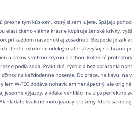
ú presne tým kúskom, ktorý si zamilujete. Spájajú pohodl
 elastického vlákna krásne kopíruje ženské krivky, vyšší
t pri každom nasadnutí aj zosadnutí. Bezpečie je základ
h. Tento extrémne odolný materiál zvyšuje ochranu prot
lien a bokov s veľkou krycou plochou. Kolenné protektor
 presne podľa seba. Praktické, rýchle a bez obracania no
žínsy na každodenné nosenie. Do práce, na kávu, na výl
y lem W-TEC dodáva nohaviciam nenápadný, ale originálny
 jesenné výjazdy, a vďaka ventilácii na zips perfektne z
Ak hľadáte kvalitné moto jeansy pre ženy, ktoré sa neboja