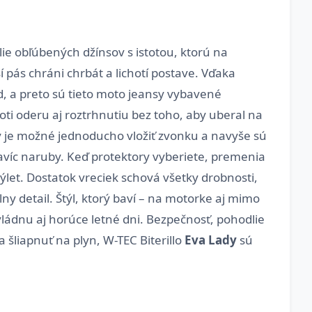
ie obľúbených džínsov s istotou, ktorú na
 pás chráni chrbát a lichotí postave. Vďaka
, a preto sú tieto moto jeansy vybavené
i oderu aj roztrhnutiu bez toho, aby uberal na
y je možné jednoducho vložiť zvonku a navyše sú
havíc naruby. Keď protektory vyberiete, premenia
et. Dostatok vreciek schová všetky drobnosti,
 detail. Štýl, ktorý baví – na motorke aj mimo
vládnu aj horúce letné dni. Bezpečnosť, pohodlie
 šliapnuť na plyn, W-TEC Biterillo
Eva Lady
sú