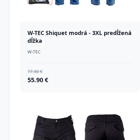
W-TEC Shiquet modrá - 3XL predĺžená
dĺžka
W-TEC
77.90 €
55.90 €