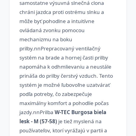
samostatne výsuvná slnečná clona
chráni jazdca proti ostrému slnku a
môže byť pohodlne a intuitívne
ovládaná zvonku pomocou
mechanizmu na boku
prilby.nnPrepracovaný ventilačný
systém na brade a hornej časti prilby
napomáha k odhmlievaniu a neustále
prináša do prilby čerstvý vzduch. Tento
systém je možné ľubovoľne uzatvárať
podľa potreby, čo zabezpečuje
maximálny komfort a pohodlie počas
jazdy.nnPrilba
W-TEC Burgosa biela
lesk - M (57-58)
je tiež myslená na
používateľov, ktorí vyrážajú v partii a