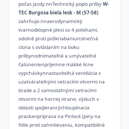
počas jazdy.nnTechnický popis prilby
W-
TEC Burgosa biela lesk - M (57-58)
zahrňuje:nnaerodynamický
tvarnodklopné plexi so 4 polohami,
odolné proti poškriabaniunslnečná
clona s ovládaním na boku
prilbynodnímateľné a umývateľné
čalúnenienpríjemne mäkké lícne
vypchávkynnastaviteľná ventilácia s
uzatvárateľnými vetracími otvormi na
brade a 2 samostatnými vetracími
otvormi na hornej strane, výduch v
oblasti spojleranrýchloupínacia
prackanpríprava na Pinlock (piny na
fólie proti zahmlievaniu, kompatibilná