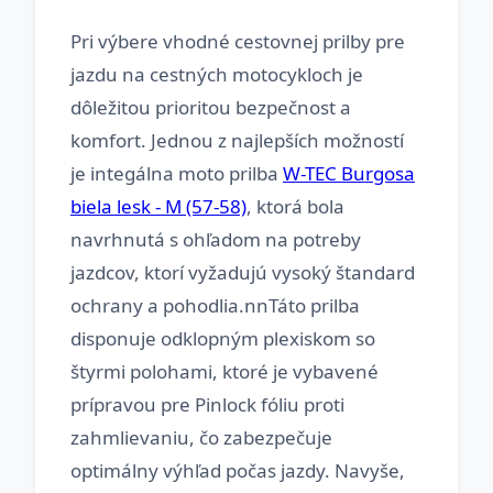
Pri výbere vhodné cestovnej prilby pre
jazdu na cestných motocykloch je
dôležitou prioritou bezpečnost a
komfort. Jednou z najlepších možností
je integálna moto prilba
W-TEC Burgosa
biela lesk - M (57-58)
, ktorá bola
navrhnutá s ohľadom na potreby
jazdcov, ktorí vyžadujú vysoký štandard
ochrany a pohodlia.nnTáto prilba
disponuje odklopným plexiskom so
štyrmi polohami, ktoré je vybavené
prípravou pre Pinlock fóliu proti
zahmlievaniu, čo zabezpečuje
optimálny výhľad počas jazdy. Navyše,