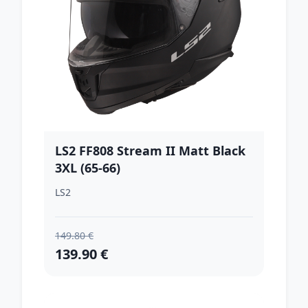
LS2 FF808 Stream II Matt Black
3XL (65-66)
LS2
149.80 €
139.90 €