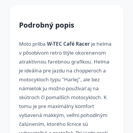
Podrobný popis
Moto prilba
W-TEC Café Racer
je helma
v pôsobivom retro štýle okorenenom
atraktívnou farebnou grafikou. Helma
je ideálna pre jazdu na chopperoch a
motocykloch typu "Harlej", ale bez
námietok ju možno používať aj na
skútroch či pomalších motocykloch. K
tomu je pre maximálny komfort
vybavená mäkkým, veľmi pohodlným
čalúnením, ktorého lícnice sú
vyberateľné a prateľné. Pri jazde proti