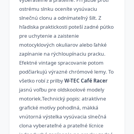
ostrému slnku oceníte vysúvaciu
slnečnú clonu a odnímateľný šilt. Z
hľadiska praktickosti poteší zadné pútko
pre uchytenie a zaistenie
motocyklových okuliarov alebo ľahké
zapínanie na rýchloupínaciu pracku.
Efektné vintage spracovanie potom
podčiarkujú výrazné chrómové lemy. To
všetko robí z prilby
W-TEC Café Racer
jasnú voľbu pre oldskoolové modely
motoriek.Technický popis: atraktívne
grafické motívy pohodlná, mäkká
vnútorná výstelka vysúvacia slnečná
clona vyberateľné a prateľné lícnice