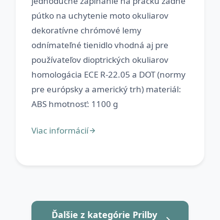
jednoduché zapínanie na pracku zadné
pútko na uchytenie moto okuliarov
dekoratívne chrómové lemy
odnímateľné tienidlo vhodná aj pre
používateľov dioptrických okuliarov
homologácia ECE R-22.05 a DOT (normy
pre európsky a americký trh) materiál:
Ďalšie z kategórie Prilby