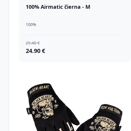
100% Airmatic čierna - M
100%
29.40 €
24.90 €