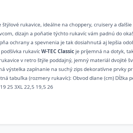
štýlové rukavice, ideálne na choppery, cruisery a ďalšie 
ivcom, dizajn a poňatie týchto rukavíc vám padnú do oka!
upňa ochrany a spevnenia je tak dosiahnutá aj lepšia odo
á podšívka rukavíc
W-TEC Classic
je príjemná na dotyk, ta
 rukavice v retro štýle poddajný, jemný materiál dvojité š
ná výstelka zapínanie na suchý zips dekoratívne prvky pr
ostná tabuľka (rozmery rukavíc): Obvod dlane (cm) Dĺžka p