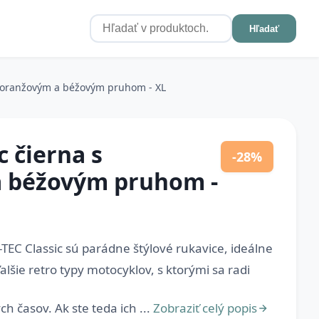
Hľadať
s oranžovým a béžovým pruhom - XL
c čierna s
-28%
 béžovým pruhom -
EC Classic sú parádne štýlové rukavice, ideálne
alšie retro typy motocyklov, s ktorými sa radi
h časov. Ak ste teda ich ...
Zobraziť celý popis