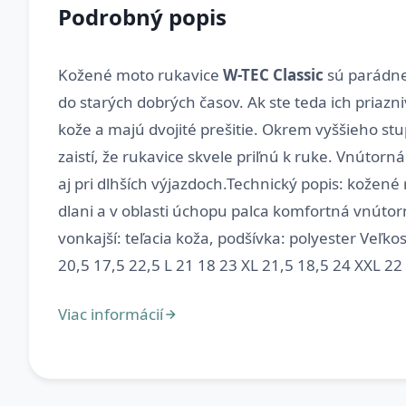
Podrobný popis
Kožené moto rukavice
W-TEC Classic
sú parádne 
do starých dobrých časov. Ak ste teda ich priazn
kože a majú dvojité prešitie. Okrem vyššieho st
zaistí, že rukavice skvele priľnú k ruke. Vnútorn
aj pri dlhších výjazdoch.Technický popis: kožené
dlani a v oblasti úchopu palca komfortná vnútor
vonkajší: teľacia koža, podšívka: polyester Veľk