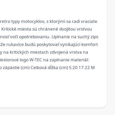
retro typy motocyklov, s ktorými sa radi vraciate
 Kritické miesta sú chránené dvojitou vrstvou
lnosť voči opotrebovaniu. Upínanie na suchý zips
kže rukavice budú poskytovať vynikajúci komfort
vy na kritických miestach zdvojená vrstva na
iestorové logo W-TEC na zapínanie materiál:
o zápästie (cm) Celková dĺžka (cm) S 20 17 22 M