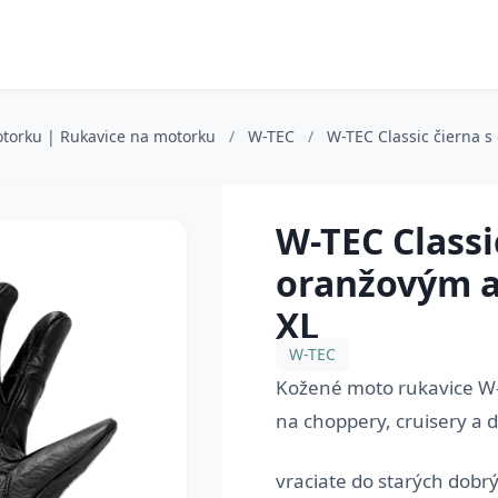
otorku | Rukavice na motorku
/
W-TEC
/
W-TEC Classic čierna 
W-TEC Classi
oranžovým a
XL
W-TEC
Kožené moto rukavice W-T
na choppery, cruisery a ď
vraciate do starých dobrýc