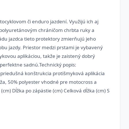
cyklovom či enduro jazdení. Využijú ich aj
m polyuretánovým chráničom chrbta ruky a
du jazdca tieto protektory zmierňujú jeho
obu jazdy. Priestor medzi prstami je vybavený
kovou aplikáciou, takže je zaistený dobrý
perfektne sadnú.Technický popis:
 priedušná konštrukcia protišmyková aplikácia
koža, 50% polyester vhodné pre motocross a
(cm) Dĺžka po zápästie (cm) Celková dĺžka (cm) S