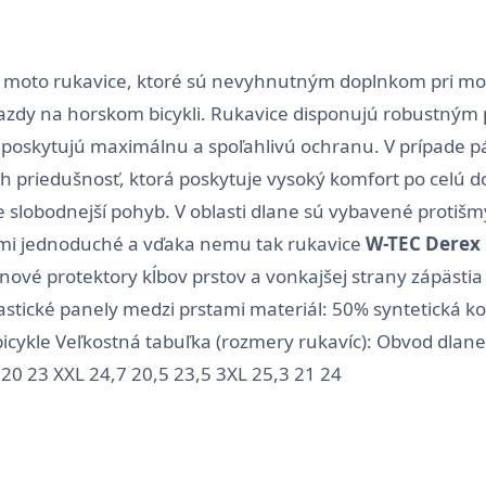
 moto rukavice, ktoré sú nevyhnutným doplnkom pri moto
j jazdy na horskom bicykli. Rukavice disponujú robustný
poskytujú maximálnu a spoľahlivú ochranu. V prípade pá
ch priedušnosť, ktorá poskytuje vysoký komfort po celú d
 slobodnejší pohyb. V oblasti dlane sú vybavené protišmy
eľmi jednoduché a vďaka nemu tak rukavice
W-TEC Derex
ové protektory kĺbov prstov a vonkajšej strany zápästia
elastické panely medzi prstami materiál: 50% syntetická 
icykle Veľkostná tabuľka (rozmery rukavíc): Obvod dlane 