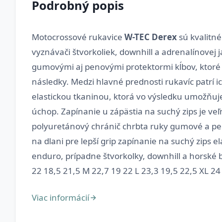
Podrobný popis
Motocrossové rukavice
W-TEC Derex
sú kvalitné
vyznávači štvorkoliek, downhill a adrenalínove
gumovými aj penovými protektormi kĺbov, ktoré 
následky. Medzi hlavné prednosti rukavíc patrí i
elastickou tkaninou, ktorá vo výsledku umožňuje
úchop. Zapínanie u zápästia na suchý zips je v
polyuretánový chránič chrbta ruky gumové a pen
na dlani pre lepší grip zapínanie na suchý zips 
enduro, prípadne štvorkolky, downhill a horské b