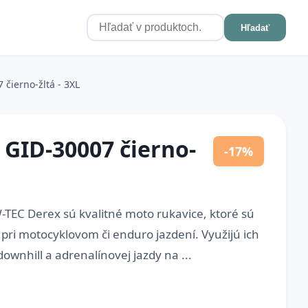
Hľadať
čierno-žltá - 3XL
 GID-30007 čierno-
-17%
TEC Derex sú kvalitné moto rukavice, ktoré sú
i motocyklovom či enduro jazdení. Využijú ich
downhill a adrenalínovej jazdy na ...