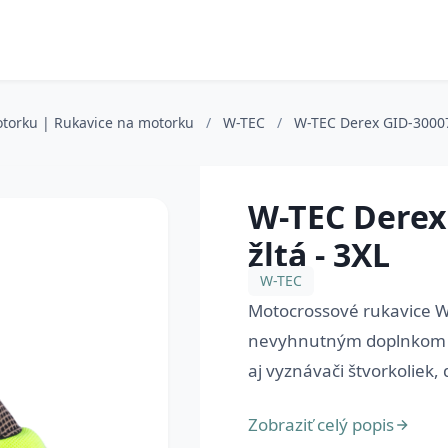
otorku | Rukavice na motorku
/
W-TEC
/
W-TEC Derex GID-30007 
W-TEC Derex
žltá - 3XL
W-TEC
Motocrossové rukavice W-
nevyhnutným doplnkom pr
aj vyznávači štvorkoliek, 
Zobraziť celý popis