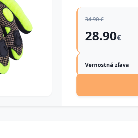
34.90 €
28.90
€
Vernostná zľava