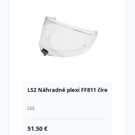
LS2 Náhradné plexi FF811 číre
LS2
51.50 €