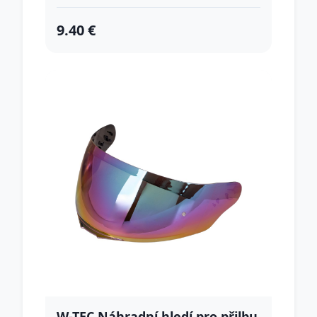
9.40 €
W-TEC Náhradní hledí pro přilbu