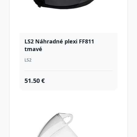
LS2 Náhradné plexi FF811
tmavé
LS2
51.50 €