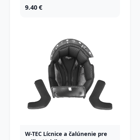
9.40 €
W-TEC Lícnice a čalúnenie pre