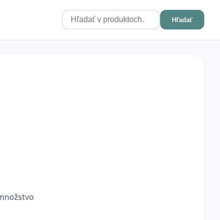
Hľadať
 množstvo