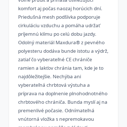
komfort aj počas naozaj horúcich dní.
Priedušná mesh podšívka podporuje
cirkuláciu vzduchu a pomáha udržať
príjemnú klímu po celú dobu jazdy.
Odolný materiál Maxdura® z pevného
polyesteru dodáva bunde istotu a výdrž,
zatiaľ čo vyberateľné CE chrániče
ramien a lakťov chránia tam, kde je to
najdôležitejšie. Nechýba ani
vyberateľná chrbtová výstuha a
príprava na doplnenie plnohodnotného
chrbtového chrániča. Bunda myslí aj na
premenlivé počasie. Odnímateľná
vnútorná vložka s nepremokavou