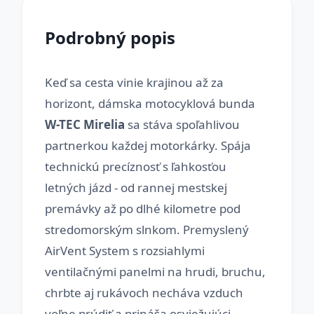
Podrobný popis
Keď sa cesta vinie krajinou až za
horizont, dámska motocyklová bunda
W-TEC Mirelia
sa stáva spoľahlivou
partnerkou každej motorkárky. Spája
technickú precíznosť s ľahkosťou
letných jázd - od rannej mestskej
premávky až po dlhé kilometre pod
stredomorským slnkom. Premyslený
AirVent System s rozsiahlymi
ventilačnými panelmi na hrudi, bruchu,
chrbte aj rukávoch necháva vzduch
voľne prúdiť a prináša osviežujúci