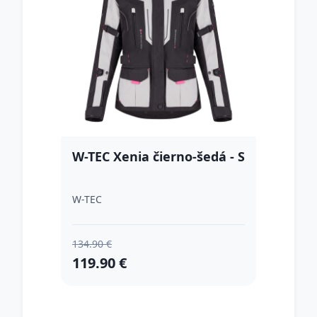
W-TEC Xenia čierno-šedá - S
W-TEC
134.90 €
119.90 €