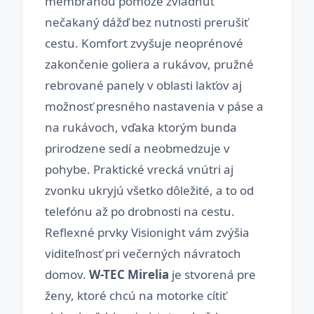
membránou pomôže zvládnuť
nečakaný dážď bez nutnosti prerušiť
cestu. Komfort zvyšuje neoprénové
zakončenie goliera a rukávov, pružné
rebrované panely v oblasti lakťov aj
možnosť presného nastavenia v páse a
na rukávoch, vďaka ktorým bunda
prirodzene sedí a neobmedzuje v
pohybe. Praktické vrecká vnútri aj
zvonku ukryjú všetko dôležité, a to od
telefónu až po drobnosti na cestu.
Reflexné prvky Visionight vám zvýšia
viditeľnosť pri večerných návratoch
domov.
W-TEC Mirelia
je stvorená pre
ženy, ktoré chcú na motorke cítiť