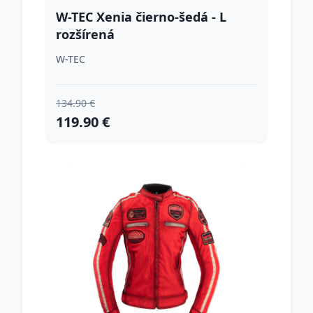
W-TEC Xenia čierno-šedá - L
rozšírená
W-TEC
134.90 €
119.90 €