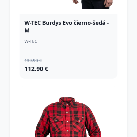
W-TEC Burdys Evo čierno-šedá -
M
W-TEC
139.90 €
112.90 €