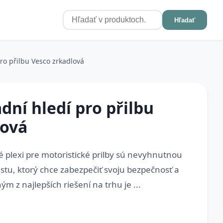
Hľadať
ro přilbu Vesco zrkadlová
ní hledí pro přilbu
lová
 plexi pre motoristické prilby sú nevyhnutnou
tu, ktorý chce zabezpečiť svoju bezpečnosť a
m z najlepších riešení na trhu je ...