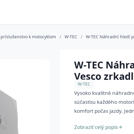
 príslušenstvo k motocyklom
/
W-TEC
/
W-TEC Náhradní hledí p
W-TEC Náhrad
Vesco zrkad
W-TEC
Vysoko kvalitné náhradné
súčasťou každého motoris
komfort počas jazdy. Jedný
Zobraziť celý popis