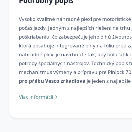
Podrobný popis
Vysoko kvalitné náhradné plexi pre motoristick
počas jazdy. Jedným z najlepších riešení na trhu
poškriabaniu, čo zabezpečuje jeho dlhú životno
ktorá obsahuje integrované piny na fóliu proti 
náhradné plexi je navrhnuté tak, aby bolo ľa
potreby špeciálnych nástrojov. Technický popis 
mechanizmus výmeny a prípravu pre Pinlock 70, k
pro přilbu Vesco zrkadlová