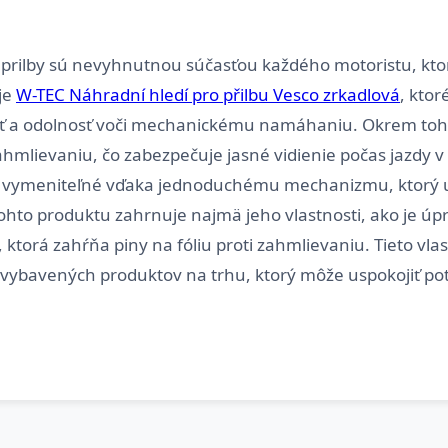
é prilby sú nevyhnutnou súčasťou každého motoristu, kto
 je
W-TEC Náhradní hledí pro přilbu Vesco zrkadlová
, ktor
sť a odolnosť voči mechanickému namáhaniu. Okrem toho
zahmlievaniu, čo zabezpečuje jasné vidienie počas jazdy
hko vymeniteľné vďaka jednoduchému mechanizmu, ktorý
tohto produktu zahrnuje najmä jeho vlastnosti, ako je úp
torá zahŕňa piny na fóliu proti zahmlievaniu. Tieto vla