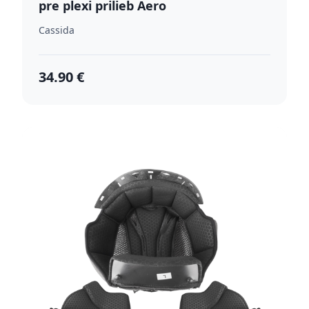
pre plexi prilieb Aero
Cassida
34.90 €