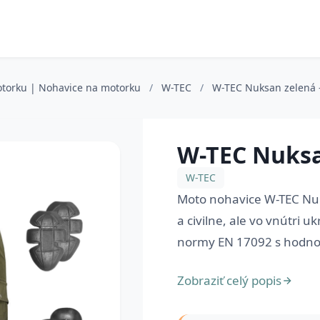
otorku | Nohavice na motorku
/
W-TEC
/
W-TEC Nuksan zelená 
W-TEC Nuksa
W-TEC
Moto nohavice W-TEC Nu
a civilne, ale vo vnútri 
normy EN 17092 s hodnote
Zobraziť celý popis