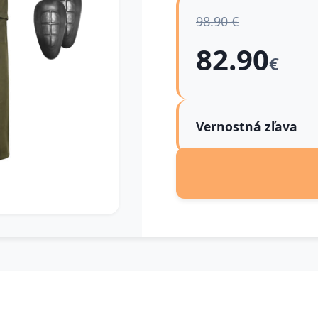
98.90 €
82.90
€
Vernostná zľava