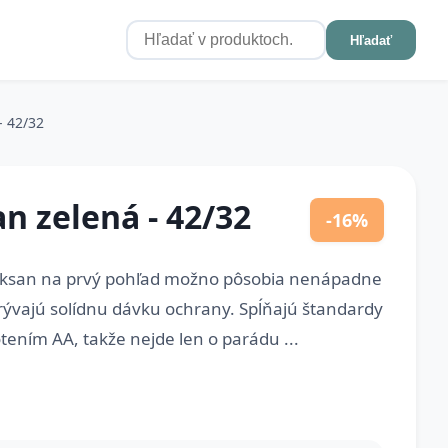
Hľadať
- 42/32
n zelená - 42/32
-16%
ksan na prvý pohľad možno pôsobia nenápadne
ukrývajú solídnu dávku ochrany. Spĺňajú štandardy
ním AA, takže nejde len o parádu ...