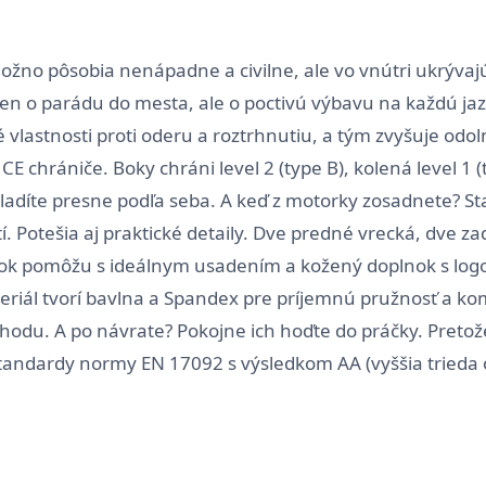
žno pôsobia nenápadne a civilne, ale vo vnútri ukrývaj
n o parádu do mesta, ale o poctivú výbavu na každú jaz
lastnosti proti oderu a roztrhnutiu, a tým zvyšuje odol
CE chrániče. Boky chráni level 2 (type B), kolená level 
adíte presne podľa seba. A keď z motorky zosadnete? St
. Potešia aj praktické detaily. Dve predné vrecká, dve z
ok pomôžu s ideálnym usadením a kožený doplnok s log
teriál tvorí bavlna a Spandex pre príjemnú pružnosť a ko
hodu. A po návrate? Pokojne ich hoďte do práčky. Pretož
ú štandardy normy EN 17092 s výsledkom AA (vyššia trie