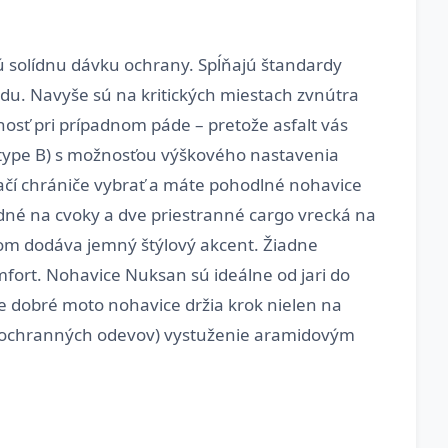
ú solídnu dávku ochrany. Spĺňajú štandardy
du. Navyše sú na kritických miestach zvnútra
nosť pri prípadnom páde – pretože asfalt vás
1 (type B) s možnosťou výškového nastavenia
ačí chrániče vybrať a máte pohodlné nohavice
adné na cvoky a dve priestranné cargo vrecká na
om dodáva jemný štýlový akcent. Žiadne
mfort. Nohavice Nuksan sú ideálne od jari do
e dobré moto nohavice držia krok nielen na
da ochranných odevov) vystuženie aramidovým