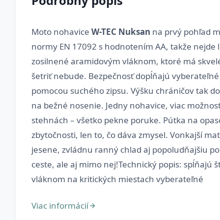
Podrobný popis
Moto nohavice
W-TEC Nuksan
na prvý pohľad mo
normy EN 17092 s hodnotením AA, takže nejde le
zosilnené aramidovým vláknom, ktoré má skvelé v
šetriť nebude. Bezpečnosť dopĺňajú vyberateľné 
pomocou suchého zipsu. Výšku chráničov tak dol
na bežné nosenie. Jedny nohavice, viac možností
stehnách – všetko pekne poruke. Pútka na opas
zbytočnosti, len to, čo dáva zmysel. Vonkajší ma
jesene, zvládnu ranný chlad aj popoludňajšiu po
ceste, ale aj mimo nej!Technický popis: spĺňaj