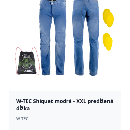
W-TEC Shiquet modrá - XXL predĺžená
dĺžka
W-TEC