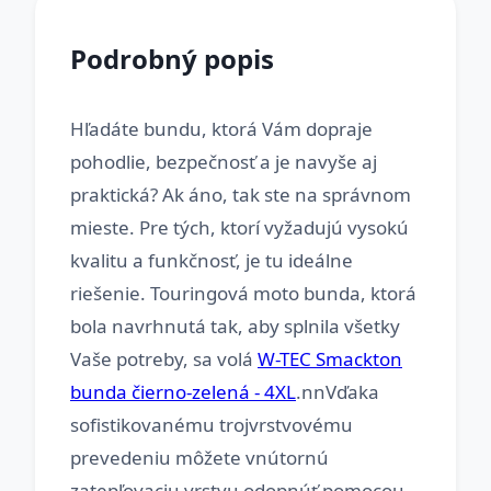
Podrobný popis
Hľadáte bundu, ktorá Vám dopraje
pohodlie, bezpečnosť a je navyše aj
praktická? Ak áno, tak ste na správnom
mieste. Pre tých, ktorí vyžadujú vysokú
kvalitu a funkčnosť, je tu ideálne
riešenie. Touringová moto bunda, ktorá
bola navrhnutá tak, aby splnila všetky
Vaše potreby, sa volá
W-TEC Smackton
bunda čierno-zelená - 4XL
.nnVďaka
sofistikovanému trojvrstvovému
prevedeniu môžete vnútornú
zatepľovaciu vrstvu odopnúť pomocou