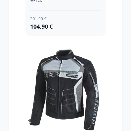
W-TEC
201.90 €
104.90 €