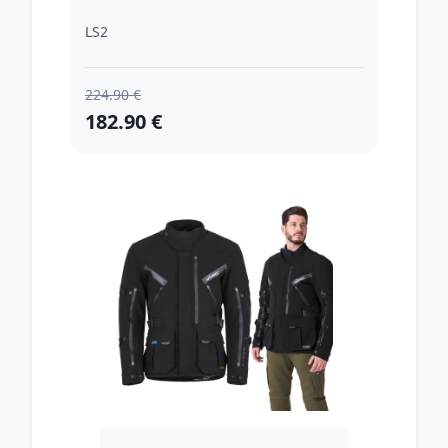
LS2
224.90 €
182.90 €