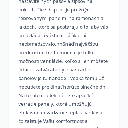
nastaviteľných pásov a zipsov na
bokoch. Tiež disponuje pružnými
rebrovanými panelmi na ramenách a
lakťoch, ktoré sa postarajú o to, aby vás
pri ovládaní vášho miláčika nič
neobmedzovalo.nnSnáď najväčšou
prednosťou tohto modelu je toľko
možností ventilácie, koľko si len môžete
priať - uzatvárateľných vetracích
panelov je tu habadej. Vďaka tomu už
nebudete preklínať horúce slnečné dni.
Na tomto modeli nájdete aj veľké
vetracie panely, ktoré umožňujú
efektívne odvádzanie tepla a vlhkosti,
čo zaisťuje Vašu komfortnosť a