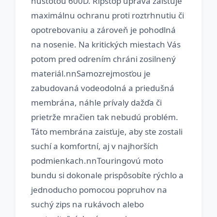
hustotou 600D. Ripstop úprava zaisťuje
maximálnu ochranu proti roztrhnutiu či
opotrebovaniu a zároveň je pohodlná
na nosenie. Na kritických miestach Vás
potom pred odrením chráni zosilnený
materiál.nnSamozrejmosťou je
zabudovaná vodeodolná a priedušná
membrána, náhle prívaly dažďa či
prietrže mračien tak nebudú problém.
Táto membrána zaisťuje, aby ste zostali
suchí a komfortní, aj v najhorších
podmienkach.nnTouringovú moto
bundu si dokonale prispôsobíte rýchlo a
jednoducho pomocou popruhov na
suchý zips na rukávoch alebo