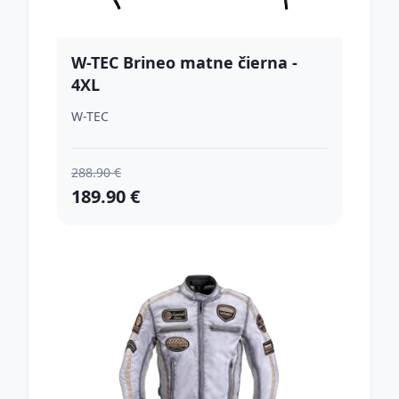
W-TEC Brineo matne čierna -
4XL
W-TEC
288.90 €
189.90 €