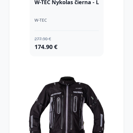
W-TEC Nykolas čierna - L
W-TEC
277.90 €
174.90 €