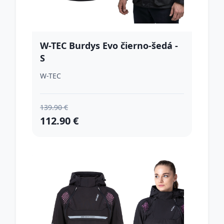
W-TEC Burdys Evo čierno-šedá -
S
W-TEC
139.90 €
112.90 €