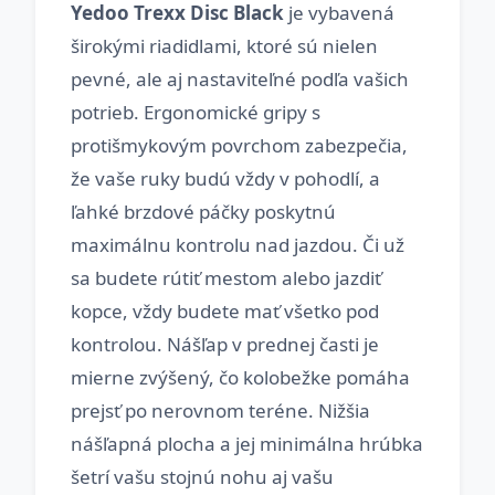
Yedoo Trexx Disc Black
je vybavená
širokými riadidlami, ktoré sú nielen
pevné, ale aj nastaviteľné podľa vašich
potrieb. Ergonomické gripy s
protišmykovým povrchom zabezpečia,
že vaše ruky budú vždy v pohodlí, a
ľahké brzdové páčky poskytnú
maximálnu kontrolu nad jazdou. Či už
sa budete rútiť mestom alebo jazdiť
kopce, vždy budete mať všetko pod
kontrolou. Nášľap v prednej časti je
mierne zvýšený, čo kolobežke pomáha
prejsť po nerovnom teréne. Nižšia
nášľapná plocha a jej minimálna hrúbka
šetrí vašu stojnú nohu aj vašu