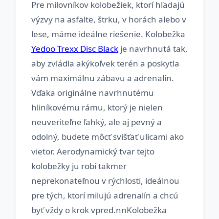
Pre milovníkov kolobežiek, ktorí hľadajú
výzvy na asfalte, štrku, v horách alebo v
lese, máme ideálne riešenie. Kolobežka
Yedoo Trexx Disc Black
je navrhnutá tak,
aby zvládla akýkoľvek terén a poskytla
vám maximálnu zábavu a adrenalín.
Vďaka originálne navrhnutému
hliníkovému rámu, ktorý je nielen
neuveriteľne ľahký, ale aj pevný a
odolný, budete môcť svišťať ulicami ako
vietor. Aerodynamický tvar tejto
kolobežky ju robí takmer
neprekonateľnou v rýchlosti, ideálnou
pre tých, ktorí milujú adrenalín a chcú
byť vždy o krok vpred.nnKolobežka