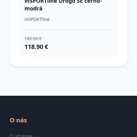
inSPORTline Drogo SE černo-
modrá
inSPORTline
145.90 €
118.90 €
O nás
O stránke