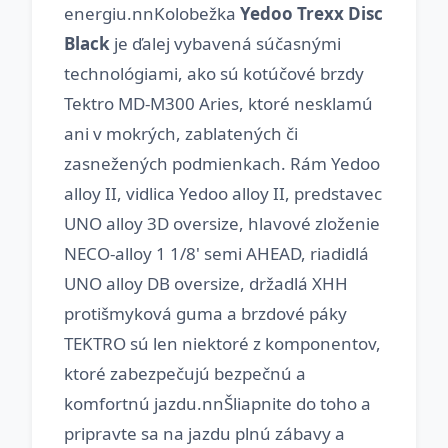
energiu.nnKolobežka
Yedoo Trexx Disc
Black
je ďalej vybavená súčasnými
technológiami, ako sú kotúčové brzdy
Tektro MD-M300 Aries, ktoré nesklamú
ani v mokrých, zablatených či
zasnežených podmienkach. Rám Yedoo
alloy II, vidlica Yedoo alloy II, predstavec
UNO alloy 3D oversize, hlavové zloženie
NECO-alloy 1 1/8' semi AHEAD, riadidlá
UNO alloy DB oversize, držadlá XHH
protišmyková guma a brzdové páky
TEKTRO sú len niektoré z komponentov,
ktoré zabezpečujú bezpečnú a
komfortnú jazdu.nnŠliapnite do toho a
pripravte sa na jazdu plnú zábavy a