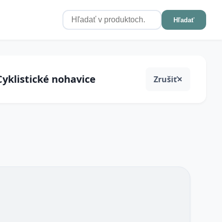
Hľadať
Cyklistické nohavice
Zrušiť