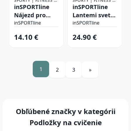
ŠPORTY | FITNESS |
ŠPORTY | FITNESS |
POMÔCKY NA
inSPORTline
POMÔCKY NA
inSPORTline
CVIČENIE |
CVIČENIE |
Nájezd pro
Lantemi svetlo
PODLOŽKY NA
PODLOŽKY NA
podložky
modrá
CVIČENIE
inSPORTline
CVIČENIE
inSPORTline
Proteko Plus
14.10 €
24.90 €
Dot 50x15x4cm
1ks
1
2
3
»
Obľúbené značky v kategórii
Podložky na cvičenie