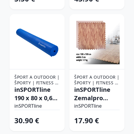
ŠPORT A OUTDOOR |
ŠPORT A OUTDOOR |
ŠPORTY | FITNESS |
ŠPORTY | FITNESS |
POMÔCKY NA
inSPORTline
POMÔCKY NA
inSPORTline
CVIČENIE |
CVIČENIE |
190 x 80 x 0,6
Zemalpro
PODLOŽKY NA
PODLOŽKY NA
cm modrá
motív dreva
CVIČENIE
inSPORTline
CVIČENIE
inSPORTline
30.90 €
17.90 €