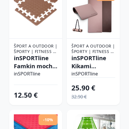
ŠPORT A OUTDOOR |
ŠPORT A OUTDOOR |
ŠPORTY | FITNESS |
ŠPORTY | FITNESS |
POMÔCKY NA
inSPORTline
POMÔCKY NA
inSPORTline
CVIČENIE |
CVIČENIE |
Famkin mocha
Kikami
PODLOŽKY NA
PODLOŽKY NA
mousse
bamboo beige-
CVIČENIE
inSPORTline
CVIČENIE
inSPORTline
hnedá
25.90 €
12.50 €
32.90 €
-10%