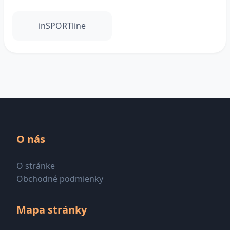
inSPORTline
O nás
O stránke
Obchodné podmienky
Mapa stránky