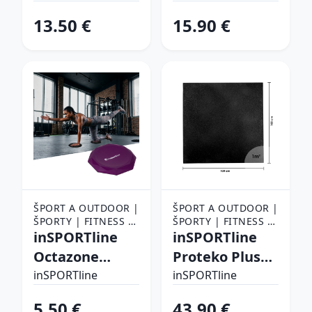
čierno-šedá
13.50 €
15.90 €
ŠPORT A OUTDOOR |
ŠPORT A OUTDOOR |
ŠPORTY | FITNESS |
ŠPORTY | FITNESS |
POMÔCKY NA
inSPORTline
POMÔCKY NA
inSPORTline
CVIČENIE |
CVIČENIE |
Octazone
Proteko Plus
PODLOŽKY NA
PODLOŽKY NA
fialová
100x100x2 cm
CVIČENIE
inSPORTline
CVIČENIE
inSPORTline
5.50 €
43.90 €