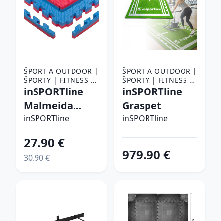
ŠPORT A OUTDOOR |
ŠPORT A OUTDOOR |
ŠPORTY | FITNESS |
ŠPORTY | FITNESS |
POMÔCKY NA
inSPORTline
POMÔCKY NA
inSPORTline
CVIČENIE |
CVIČENIE |
Malmeida
Graspet
PODLOŽKY NA
PODLOŽKY NA
červeno-
CVIČENIE
inSPORTline
CVIČENIE
inSPORTline
modrá, vzor 5
27.90 €
prúžkov
979.90 €
30.90 €