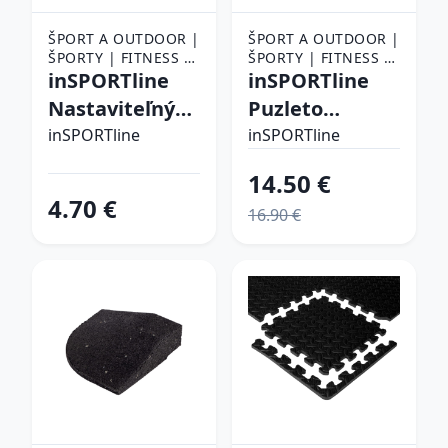
ŠPORT A OUTDOOR |
ŠPORT A OUTDOOR |
ŠPORTY | FITNESS |
ŠPORTY | FITNESS |
POMÔCKY NA
inSPORTline
POMÔCKY NA
inSPORTline
CVIČENIE |
CVIČENIE |
Nastaviteľný
Puzleto
PODLOŽKY NA
PODLOŽKY NA
popruh pre
50x50x1,5 cm
CVIČENIE
inSPORTline
CVIČENIE
inSPORTline
podložky na
14.50 €
cvičenie
4.70 €
16.90 €