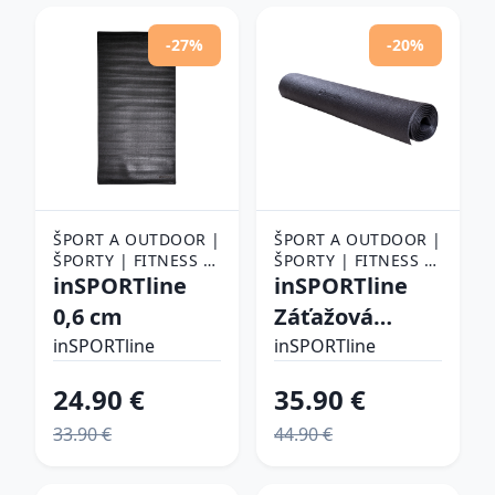
-27%
-20%
ŠPORT A OUTDOOR |
ŠPORT A OUTDOOR |
ŠPORTY | FITNESS |
ŠPORTY | FITNESS |
POMÔCKY NA
inSPORTline
POMÔCKY NA
inSPORTline
CVIČENIE |
CVIČENIE |
0,6 cm
Záťažová
PODLOŽKY NA
PODLOŽKY NA
podložka
CVIČENIE
inSPORTline
CVIČENIE
inSPORTline
200x100x0,6
24.90 €
35.90 €
cm
33.90 €
44.90 €