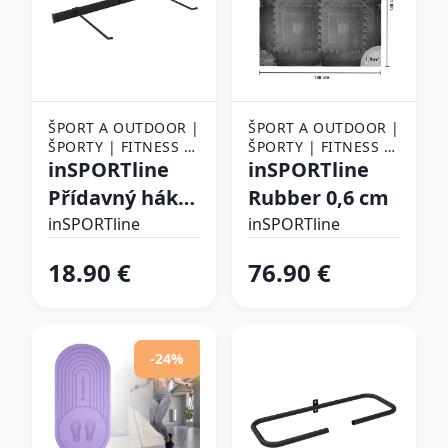
ŠPORT A OUTDOOR |
ŠPORT A OUTDOOR |
ŠPORTY | FITNESS |
ŠPORTY | FITNESS |
POMÔCKY NA
inSPORTline
POMÔCKY NA
inSPORTline
CVIČENIE |
CVIČENIE |
Přídavný hák
Rubber 0,6 cm
PODLOŽKY NA
PODLOŽKY NA
na podložky
CVIČENIE
inSPORTline
CVIČENIE
inSPORTline
pro stojan
18.90 €
76.90 €
StorageRack
-24%