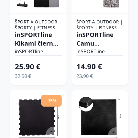
ŠPORT A OUTDOOR |
ŠPORT A OUTDOOR |
ŠPORTY | FITNESS |
ŠPORTY | FITNESS |
POMÔCKY NA
inSPORTline
POMÔCKY NA
inSPORTline
CVIČENIE |
CVIČENIE |
Kikami čierno-
Camu
PODLOŽKY NA
PODLOŽKY NA
šedá
173x61x0,4 cm
CVIČENIE
inSPORTline
CVIČENIE
inSPORTline
šedý maskáč
25.90 €
14.90 €
32.90 €
23.90 €
-15%