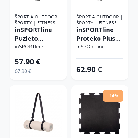
ŠPORT A OUTDOOR |
ŠPORT A OUTDOOR |
ŠPORTY | FITNESS |
ŠPORTY | FITNESS |
POMÔCKY NA
inSPORTline
POMÔCKY NA
inSPORTline
CVIČENIE |
CVIČENIE |
Puzleto
Proteko Plus
PODLOŽKY NA
PODLOŽKY NA
100x100x1,5
100x100x4 cm
CVIČENIE
inSPORTline
CVIČENIE
inSPORTline
cm
57.90 €
62.90 €
67.90 €
-14%