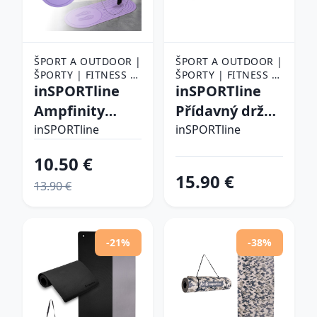
ŠPORT A OUTDOOR |
ŠPORT A OUTDOOR |
ŠPORTY | FITNESS |
ŠPORTY | FITNESS |
POMÔCKY NA
inSPORTline
POMÔCKY NA
inSPORTline
CVIČENIE |
CVIČENIE |
Ampfinity
Přídavný držák
PODLOŽKY NA
PODLOŽKY NA
fialová
na podložky
CVIČENIE
inSPORTline
CVIČENIE
inSPORTline
pro stojan
10.50 €
StorageRack
15.90 €
13.90 €
-21%
-38%