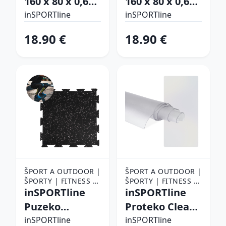
160 x 80 x 0,6
160 x 80 x 0,6
PODLOŽKY NA
PODLOŽKY NA
cm modrá
cm čierna
CVIČENIE
inSPORTline
CVIČENIE
inSPORTline
18.90 €
18.90 €
ŠPORT A OUTDOOR |
ŠPORT A OUTDOOR |
ŠPORTY | FITNESS |
ŠPORTY | FITNESS |
POMÔCKY NA
inSPORTline
POMÔCKY NA
inSPORTline
CVIČENIE |
CVIČENIE |
Puzeko
Proteko Clear
PODLOŽKY NA
PODLOŽKY NA
50x50x1 cm
80x70x0,15 cm
CVIČENIE
inSPORTline
CVIČENIE
inSPORTline