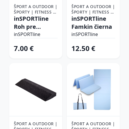
ŠPORT A OUTDOOR |
ŠPORT A OUTDOOR |
ŠPORTY | FITNESS |
ŠPORTY | FITNESS |
POMÔCKY NA
inSPORTline
POMÔCKY NA
inSPORTline
CVIČENIE |
CVIČENIE |
Roh pre
Famkin čierna
PODLOŽKY NA
PODLOŽKY NA
podložky
CVIČENIE
inSPORTline
CVIČENIE
inSPORTline
Proteko Plus
7.00 €
12.50 €
Dot 4cm 1ks
ŠPORT A OUTDOOR |
ŠPORT A OUTDOOR |