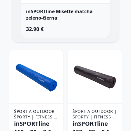
inSPORTline Misette matcha
inS
zeleno-čierna
mo
32.90 €
15
ŠPORT A OUTDOOR |
ŠPORT A OUTDOOR |
ŠPORTY | FITNESS |
ŠPORTY | FITNESS |
POMÔCKY NA
inSPORTline
POMÔCKY NA
inSPORTline
CVIČENIE |
CVIČENIE |