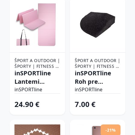
ŠPORT A OUTDOOR |
ŠPORT A OUTDOOR |
ŠPORTY | FITNESS |
ŠPORTY | FITNESS |
POMÔCKY NA
inSPORTline
POMÔCKY NA
inSPORTline
CVIČENIE |
CVIČENIE |
Lantemi
Roh pre
PODLOŽKY NA
PODLOŽKY NA
ružová
podložky
CVIČENIE
inSPORTline
CVIČENIE
inSPORTline
Proteko Plus
24.90 €
7.00 €
4cm 1ks
-21%