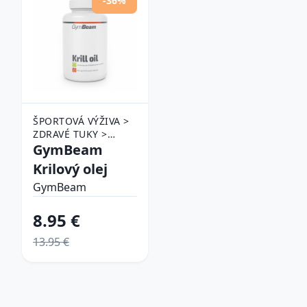
-36%
ŠPORTOVÁ VÝŽIVA >
ZDRAVÉ TUKY >
KRILOVÝ OLEJ
GymBeam
Krilový olej
GymBeam
8.95 €
13.95 €