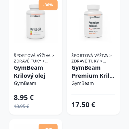
-36%
ŠPORTOVÁ VÝŽIVA >
ŠPORTOVÁ VÝŽIVA >
ZDRAVÉ TUKY >
ZDRAVÉ TUKY >
KRILOVÝ OLEJ
GymBeam
KRILOVÝ OLEJ
GymBeam
Krilový olej
Premium Krill
Oil Superba2®
GymBeam
GymBeam
8.95 €
17.50 €
13.95 €