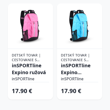
DETSKÝ TOVAR |
DETSKÝ TOVAR |
CESTOVANIE S
CESTOVANIE S
DEŤMI | DETSKÉ
inSPORTline
DEŤMI | DETSKÉ
inSPORTline
BATOHY
BATOHY
Expino ružová
Expino
tyrkysová
inSPORTline
inSPORTline
17.90 €
17.90 €