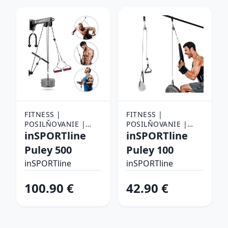
FITNESS |
FITNESS |
POSILŇOVANIE |
POSILŇOVANIE |
POSILŇOVACIE
inSPORTline
POSILŇOVACIE
inSPORTline
POMÔCKY |
POMÔCKY |
Puley 500
Puley 100
ZÁVESNÉ KLADKY
ZÁVESNÉ KLADKY
inSPORTline
inSPORTline
100.90 €
42.90 €