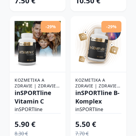
7.50 €
10.50 €
-29%
-29%
KOZMETIKA A
KOZMETIKA A
ZDRAVIE | ZDRAVIE |
ZDRAVIE | ZDRAVIE |
LIEKY, VITAMÍNY A
inSPORTline
LIEKY, VITAMÍNY A
inSPORTline B-
POTRAVINOVÉ
POTRAVINOVÉ
Vitamin C
Komplex
DOPLNKY |
DOPLNKY |
VITAMÍNY A
inSPORTline
VITAMÍNY A
inSPORTline
MINERÁLY
MINERÁLY
5.90 €
5.50 €
8.30 €
7.70 €