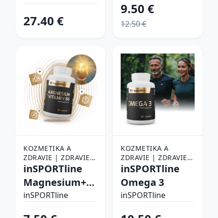
9.50 €
27.40 €
12.50 €
KOZMETIKA A
KOZMETIKA A
ZDRAVIE | ZDRAVIE |
ZDRAVIE | ZDRAVIE |
LIEKY, VITAMÍNY A
inSPORTline
LIEKY, VITAMÍNY A
inSPORTline
POTRAVINOVÉ
POTRAVINOVÉ
Magnesium+Vitamin
Omega 3
DOPLNKY |
DOPLNKY |
B6
VITAMÍNY A
inSPORTline
VITAMÍNY A
inSPORTline
MINERÁLY
MINERÁLY