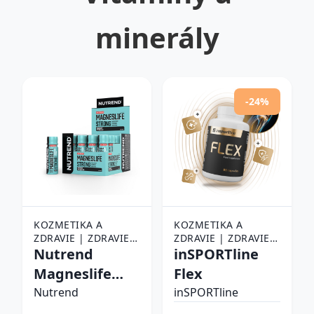
minerály
-24%
KOZMETIKA A
KOZMETIKA A
ZDRAVIE | ZDRAVIE |
ZDRAVIE | ZDRAVIE |
LIEKY, VITAMÍNY A
Nutrend
LIEKY, VITAMÍNY A
inSPORTline
POTRAVINOVÉ
POTRAVINOVÉ
Magneslife
Flex
DOPLNKY |
DOPLNKY |
Strong
VITAMÍNY A
Nutrend
VITAMÍNY A
inSPORTline
MINERÁLY
MINERÁLY
20x60ml