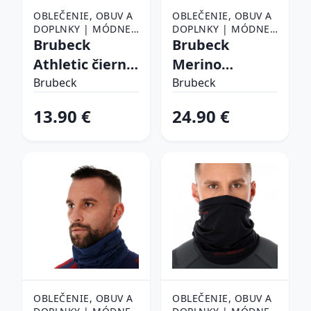
OBLEČENIE, OBUV A
OBLEČENIE, OBUV A
DOPLNKY | MÓDNE
DOPLNKY | MÓDNE
DOPLNKY | ŠATKY,
Brubeck
DOPLNKY | ŠATKY,
Brubeck
ŠÁLY A NÁKRČNÍKY |
ŠÁLY A NÁKRČNÍKY |
Athletic čierna
Merino
ŠATKY
ŠATKY
- S/M
KM10360 Steel
Brubeck
Brubeck
- L/XL
13.90 €
24.90 €
OBLEČENIE, OBUV A
OBLEČENIE, OBUV A