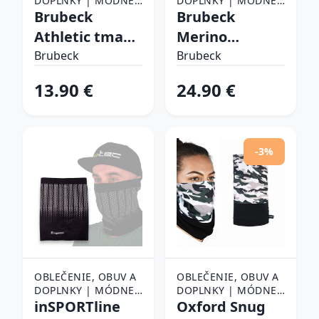
DOPLNKY | MÓDNE
DOPLNKY | MÓDNE
DOPLNKY | ŠATKY,
Brubeck
DOPLNKY | ŠATKY,
Brubeck
ŠÁLY A NÁKRČNÍKY |
ŠÁLY A NÁKRČNÍKY |
Athletic tmavo
Merino
ŠATKY
ŠATKY
modrá - L/XL
KM10360 Black
Brubeck
Brubeck
- L/XL
13.90 €
24.90 €
-3%
OBLEČENIE, OBUV A
OBLEČENIE, OBUV A
DOPLNKY | MÓDNE
DOPLNKY | MÓDNE
DOPLNKY | ŠATKY,
inSPORTline
DOPLNKY | ŠATKY,
Oxford Snug
ŠÁLY A NÁKRČNÍKY |
ŠÁLY A NÁKRČNÍKY |