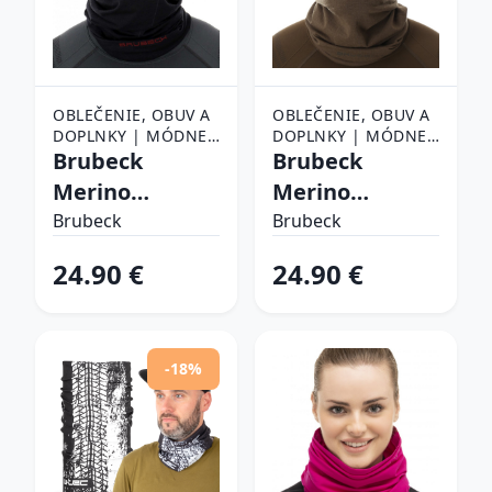
OBLEČENIE, OBUV A
OBLEČENIE, OBUV A
DOPLNKY | MÓDNE
DOPLNKY | MÓDNE
DOPLNKY | ŠATKY,
Brubeck
DOPLNKY | ŠATKY,
Brubeck
ŠÁLY A NÁKRČNÍKY |
ŠÁLY A NÁKRČNÍKY |
Merino
Merino
ŠATKY
ŠATKY
KM10360 Black
KM10360 Khaki
Brubeck
Brubeck
- S/M
- L/XL
24.90 €
24.90 €
-18%