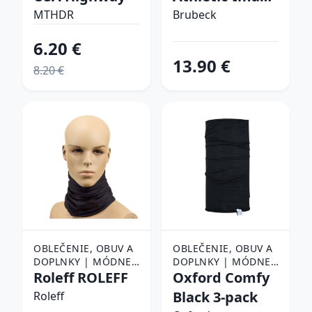
ŠATKY
ŠATKY
modrá - S/M
MTHDR
Brubeck
6.20 €
13.90 €
8.20 €
OBLEČENIE, OBUV A
OBLEČENIE, OBUV A
DOPLNKY | MÓDNE
DOPLNKY | MÓDNE
DOPLNKY | ŠATKY,
Roleff ROLEFF
DOPLNKY | ŠATKY,
Oxford Comfy
ŠÁLY A NÁKRČNÍKY |
ŠÁLY A NÁKRČNÍKY |
Black 3-pack
Roleff
ŠATKY
ŠATKY