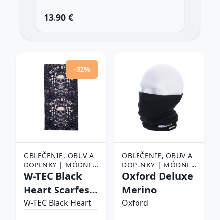
13.90 €
6.2
-32%
OBLEČENIE, OBUV A
OBLEČENIE, OBUV A
DOPLNKY | MÓDNE
DOPLNKY | MÓDNE
DOPLNKY | ŠATKY,
W-TEC Black
DOPLNKY | ŠATKY,
Oxford Deluxe
ŠÁLY A NÁKRČNÍKY |
ŠÁLY A NÁKRČNÍKY |
Heart Scarfest
Merino
ŠATKY
ŠATKY
Starter
W-TEC Black Heart
Oxford