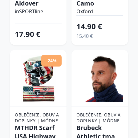
Aldover
Camo
ŠATKY
ŠATKY
inSPORTline
Oxford
14.90 €
17.90 €
15.40 €
-24%
OBLEČENIE, OBUV A
OBLEČENIE, OBUV A
DOPLNKY | MÓDNE
DOPLNKY | MÓDNE
DOPLNKY | ŠATKY,
MTHDR Scarf
DOPLNKY | ŠATKY,
Brubeck
ŠÁLY A NÁKRČNÍKY |
ŠÁLY A NÁKRČNÍKY |
USA Highway
Athletic tmavo