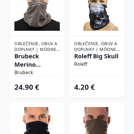
OBLEČENIE, OBUV A
OBLEČENIE, OBUV A
DOPLNKY | MÓDNE
DOPLNKY | MÓDNE
DOPLNKY | ŠATKY,
Brubeck
DOPLNKY | ŠATKY,
Roleff Big Skull
ŠÁLY A NÁKRČNÍKY |
ŠÁLY A NÁKRČNÍKY |
Merino
Roleff
ŠATKY
ŠATKY
KM10360 Steel
Brubeck
- S/M
24.90 €
4.20 €