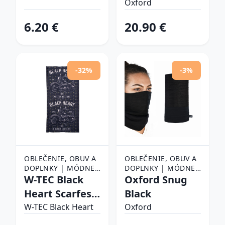
Oxford
6.20 €
20.90 €
-32%
-3%
OBLEČENIE, OBUV A
OBLEČENIE, OBUV A
DOPLNKY | MÓDNE
DOPLNKY | MÓDNE
DOPLNKY | ŠATKY,
W-TEC Black
DOPLNKY | ŠATKY,
Oxford Snug
ŠÁLY A NÁKRČNÍKY |
ŠÁLY A NÁKRČNÍKY |
Heart Scarfest
Black
ŠATKY
ŠATKY
Motorcycle
W-TEC Black Heart
Oxford