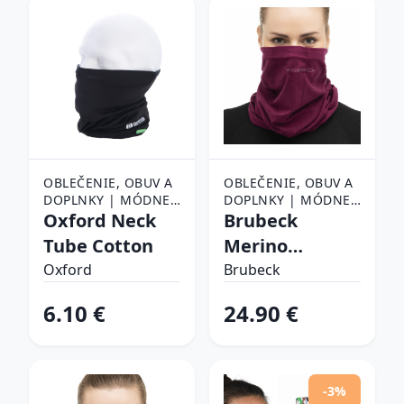
OBLEČENIE, OBUV A
OBLEČENIE, OBUV A
DOPLNKY | MÓDNE
DOPLNKY | MÓDNE
DOPLNKY | ŠATKY,
Oxford Neck
DOPLNKY | ŠATKY,
Brubeck
ŠÁLY A NÁKRČNÍKY |
ŠÁLY A NÁKRČNÍKY |
Tube Cotton
Merino
ŠATKY
ŠATKY
KM10360 Plum
Oxford
Brubeck
- S/M
6.10 €
24.90 €
-3%