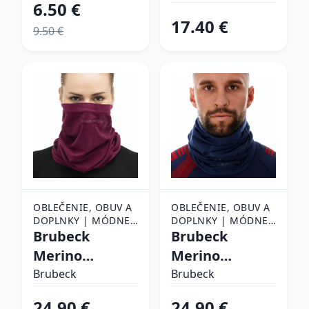
6.50 €
17.40 €
9.50 €
OBLEČENIE, OBUV A
OBLEČENIE, OBUV A
DOPLNKY | MÓDNE
DOPLNKY | MÓDNE
DOPLNKY | ŠATKY,
Brubeck
DOPLNKY | ŠATKY,
Brubeck
ŠÁLY A NÁKRČNÍKY |
ŠÁLY A NÁKRČNÍKY |
Merino
Merino
ŠATKY
ŠATKY
KM10360 Plum
KM10360 navy -
Brubeck
Brubeck
- L/XL
L/XL
24.90 €
24.90 €