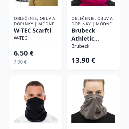
OBLEČENIE, OBUV A
OBLEČENIE, OBUV A
DOPLNKY | MÓDNE
DOPLNKY | MÓDNE
DOPLNKY | ŠATKY,
W-TEC Scarfti
DOPLNKY | ŠATKY,
Brubeck
ŠÁLY A NÁKRČNÍKY |
ŠÁLY A NÁKRČNÍKY |
Athletic
W-TEC
ŠATKY
ŠATKY
fuchsia - L/XL
Brubeck
6.50 €
13.90 €
7.90 €