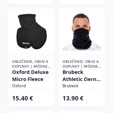
OBLEČENIE, OBUV A
OBLEČENIE, OBUV A
DOPLNKY | MÓDNE
DOPLNKY | MÓDNE
DOPLNKY | ŠATKY,
Oxford Deluxe
DOPLNKY | ŠATKY,
Brubeck
ŠÁLY A NÁKRČNÍKY |
ŠÁLY A NÁKRČNÍKY |
Micro Fleece
Athletic čierna
ŠATKY
ŠATKY
- L/XL
Oxford
Brubeck
15.40 €
13.90 €