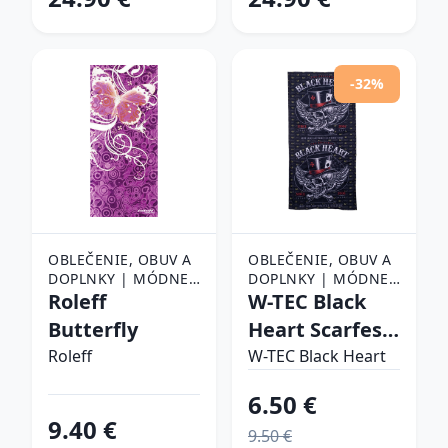
-32%
OBLEČENIE, OBUV A
OBLEČENIE, OBUV A
DOPLNKY | MÓDNE
DOPLNKY | MÓDNE
DOPLNKY | ŠATKY,
Roleff
DOPLNKY | ŠATKY,
W-TEC Black
ŠÁLY A NÁKRČNÍKY |
ŠÁLY A NÁKRČNÍKY |
Butterfly
Heart Scarfest
ŠATKY
ŠATKY
Wings Skull
Roleff
W-TEC Black Heart
6.50 €
9.40 €
9.50 €