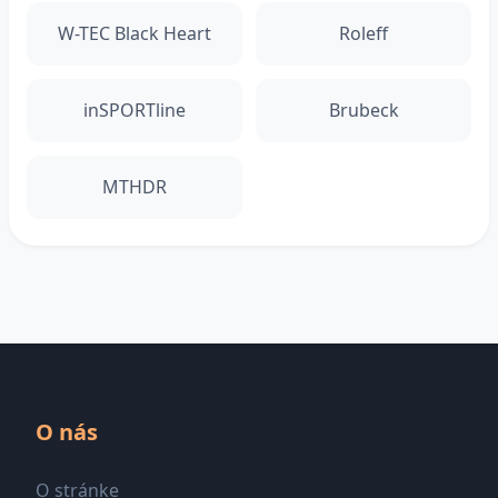
W-TEC Black Heart
Roleff
inSPORTline
Brubeck
MTHDR
O nás
O stránke