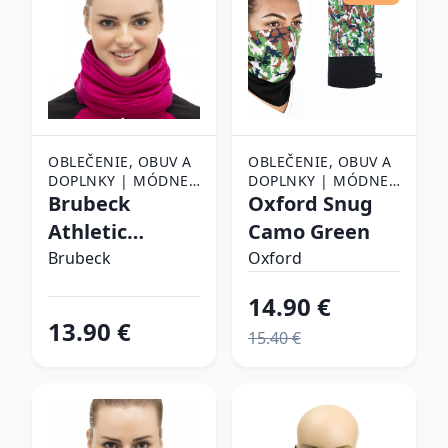
OBLEČENIE, OBUV A
OBLEČENIE, OBUV A
DOPLNKY | MÓDNE
DOPLNKY | MÓDNE
DOPLNKY | ŠATKY,
Brubeck
DOPLNKY | ŠATKY,
Oxford Snug
ŠÁLY A NÁKRČNÍKY |
ŠÁLY A NÁKRČNÍKY |
Athletic
Camo Green
ŠATKY
ŠATKY
fuchsia - S/M
Brubeck
Oxford
14.90 €
13.90 €
15.40 €