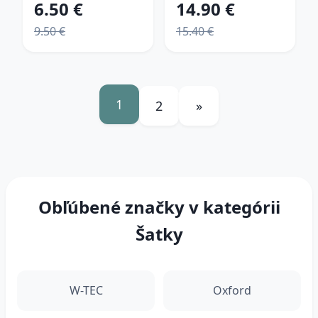
6.50 €
14.90 €
9.50 €
15.40 €
1
2
»
Obľúbené značky v kategórii
Šatky
W-TEC
Oxford