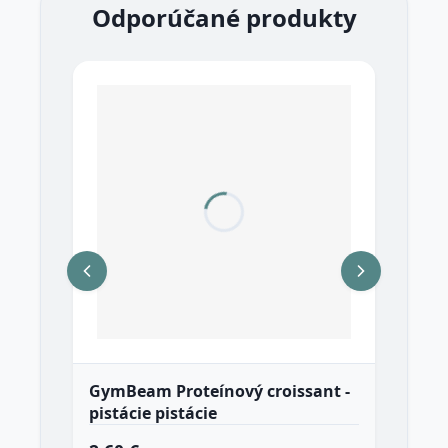
Odporúčané produkty
GymBeam Proteínový croissant -
Gy
pistácie pistácie
ka