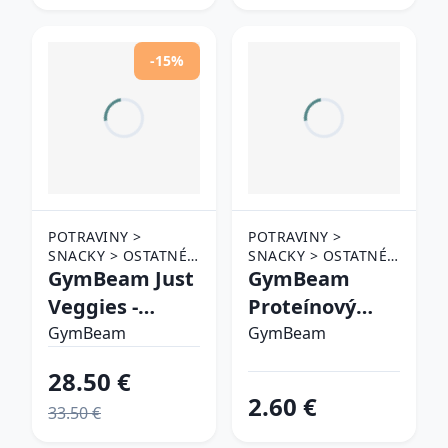
-15%
POTRAVINY >
POTRAVINY >
SNACKY > OSTATNÉ
SNACKY > OSTATNÉ
SNACKY
GymBeam Just
SNACKY
GymBeam
Veggies -
Proteínový
sladké
croissant -
GymBeam
GymBeam
zemiaky
pistácie
28.50 €
pistácie
2.60 €
33.50 €