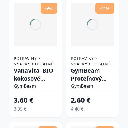
-9%
-41%
POTRAVINY >
POTRAVINY >
SNACKY > OSTATNÉ
SNACKY > OSTATNÉ
SNACKY
VanaVita- BIO
SNACKY
GymBeam
kokosové
Proteínový
chipsy natural
croissant s
GymBeam
GymBeam
kakaovou
3.60 €
2.60 €
náplňou kakao
3.95 €
4.40 €