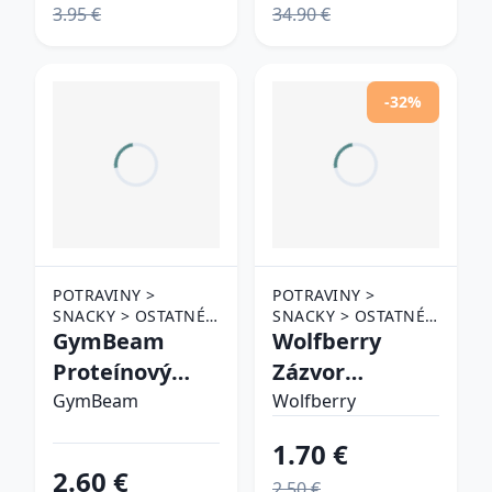
3.95 €
34.90 €
-32%
POTRAVINY >
POTRAVINY >
SNACKY > OSTATNÉ
SNACKY > OSTATNÉ
SNACKY
GymBeam
SNACKY
Wolfberry
Proteínový
Zázvor
croissant s
kandizovaný
GymBeam
Wolfberry
príchuťou
1.70 €
lesných plodov
2.60 €
2.50 €