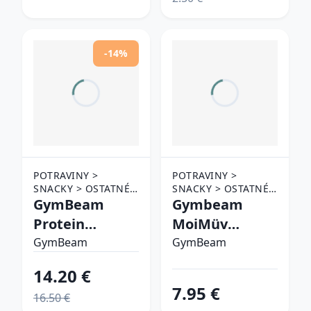
bobuľovité
ovocie
-14%
POTRAVINY >
POTRAVINY >
SNACKY > OSTATNÉ
SNACKY > OSTATNÉ
SNACKY
GymBeam
SNACKY
Gymbeam
Protein
MoiMüv
Clusters
Protein
GymBeam
GymBeam
mliečna
Crispies
14.20 €
čokoláda
mliečna
7.95 €
16.50 €
čokoláda