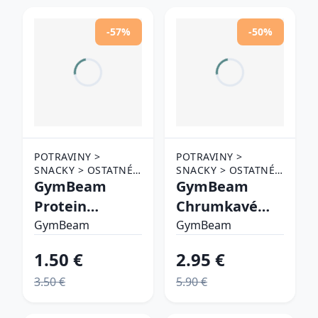
-57%
-50%
POTRAVINY >
POTRAVINY >
SNACKY > OSTATNÉ
SNACKY > OSTATNÉ
SNACKY
GymBeam
SNACKY
GymBeam
Protein
Chrumkavé
Clusters
zelené
GymBeam
GymBeam
mliečna
fazuľky1
1.50 €
2.95 €
čokoláda
3.50 €
5.90 €