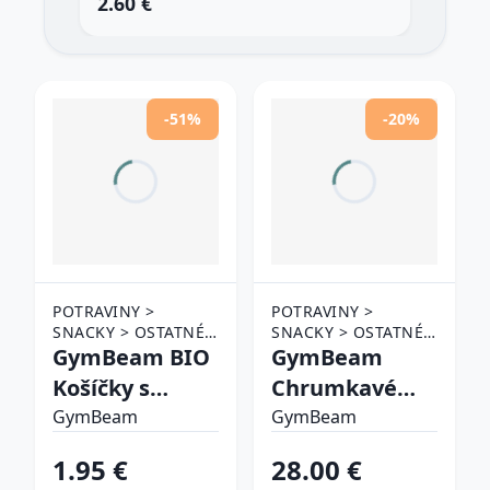
2.60 €
2.6
-51%
-20%
POTRAVINY >
POTRAVINY >
SNACKY > OSTATNÉ
SNACKY > OSTATNÉ
SNACKY
GymBeam BIO
SNACKY
GymBeam
Košíčky s
Chrumkavé
arašidovým
zelené
GymBeam
GymBeam
maslom
fazuľky1
1.95 €
28.00 €