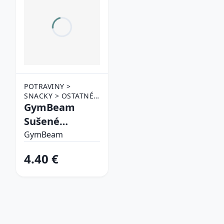
POTRAVINY >
SNACKY > OSTATNÉ
SNACKY
GymBeam
Sušené
paradajky
GymBeam
4.40 €