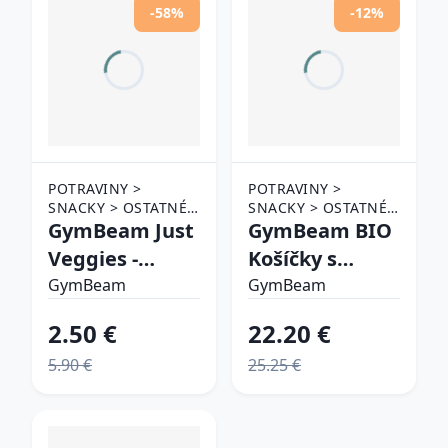
-58%
-12%
POTRAVINY >
POTRAVINY >
SNACKY > OSTATNÉ
SNACKY > OSTATNÉ
SNACKY
GymBeam Just
SNACKY
GymBeam BIO
Veggies -
Košíčky s
sladké
arašidovým
GymBeam
GymBeam
zemiaky
maslom
2.50 €
22.20 €
5.90 €
25.25 €