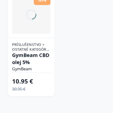
-65%
PRÍSLUŠENSTVO >
OSTATNÉ KATEGÓRIE
> CBD
GymBeam CBD
olej 5%
GymBeam
10.95 €
30.95 €