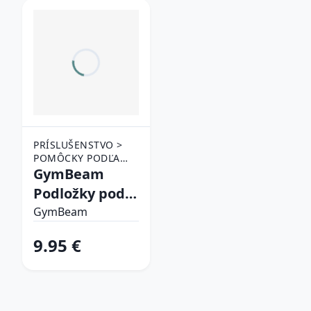
PRÍSLUŠENSTVO >
POMÔCKY PODĽA
AKTIVITY > JOGA A
GymBeam
PILATES
Podložky pod
kolená Black
GymBeam
9.95 €