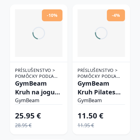
-10%
-4%
PRÍSLUŠENSTVO >
PRÍSLUŠENSTVO >
POMÔCKY PODĽA
POMÔCKY PODĽA
AKTIVITY > JOGA A
GymBeam
AKTIVITY > JOGA A
GymBeam
PILATES
PILATES
Kruh na jogu
Kruh Pilates
Yoga Wheel
Black
GymBeam
GymBeam
Orange
25.95 €
11.50 €
28.95 €
11.95 €