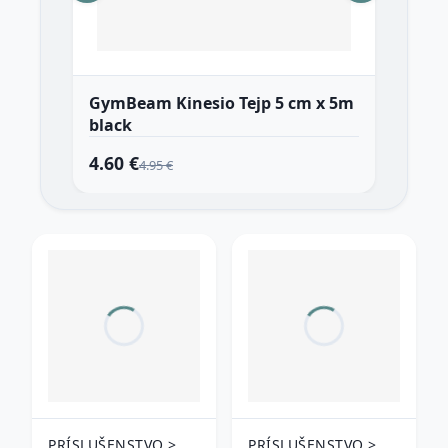
GymBeam Kinesio Tejp 5 cm x 5m
Gy
black
Pa
4.60 €
29
4.95 €
PRÍSLUŠENSTVO >
PRÍSLUŠENSTVO >