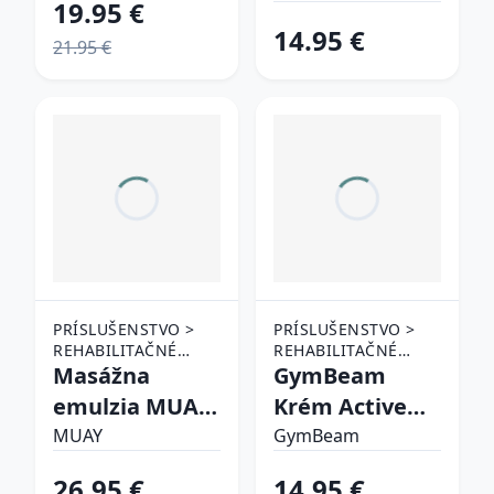
19.95 €
14.95 €
21.95 €
PRÍSLUŠENSTVO >
PRÍSLUŠENSTVO >
REHABILITAČNÉ
REHABILITAČNÉ
POMÔCKY >
Masážna
POMÔCKY >
GymBeam
OSTATNÉ
OSTATNÉ
emulzia MUAY
Krém Active
REHABILITAČNÉ
REHABILITAČNÉ
Namman CBD
Recovery
POMÔCKY
MUAY
POMÔCKY
GymBeam
Roll-on
26.95 €
14.95 €