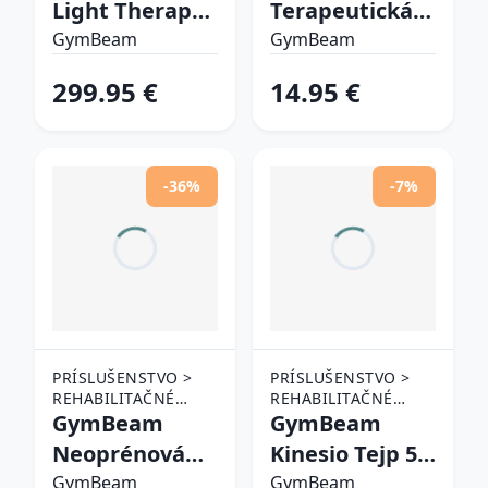
Light Therapy
Terapeutická
REHABILITAČNÉ
REHABILITAČNÉ
Panel
bandáž na
POMÔCKY
GymBeam
POMÔCKY
GymBeam
rameno M
299.95 €
14.95 €
-36%
-7%
PRÍSLUŠENSTVO >
PRÍSLUŠENSTVO >
REHABILITAČNÉ
REHABILITAČNÉ
POMÔCKY >
GymBeam
POMÔCKY >
GymBeam
OSTATNÉ
OSTATNÉ
Neoprénová
Kinesio Tejp 5
REHABILITAČNÉ
REHABILITAČNÉ
bandáž na
cm x 5m black
POMÔCKY
GymBeam
POMÔCKY
GymBeam