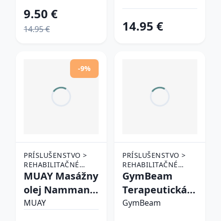
členok
rameno XL
9.50 €
Conquer M
14.95 €
14.95 €
-9%
PRÍSLUŠENSTVO >
PRÍSLUŠENSTVO >
REHABILITAČNÉ
REHABILITAČNÉ
POMÔCKY >
MUAY Masážny
POMÔCKY >
GymBeam
OSTATNÉ
OSTATNÉ
olej Namman
Terapeutická
REHABILITAČNÉ
REHABILITAČNÉ
Liniment
bandáž na
POMÔCKY
MUAY
POMÔCKY
GymBeam
rameno L