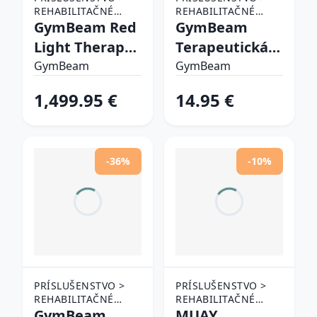
REHABILITAČNÉ
REHABILITAČNÉ
POMÔCKY >
GymBeam Red
POMÔCKY >
GymBeam
OSTATNÉ
OSTATNÉ
Light Therapy
Terapeutická
REHABILITAČNÉ
REHABILITAČNÉ
Panel Max
bandáž na
POMÔCKY
GymBeam
POMÔCKY
GymBeam
rameno S
1,499.95 €
14.95 €
-36%
-10%
PRÍSLUŠENSTVO >
PRÍSLUŠENSTVO >
REHABILITAČNÉ
REHABILITAČNÉ
POMÔCKY >
GymBeam
POMÔCKY >
MUAY