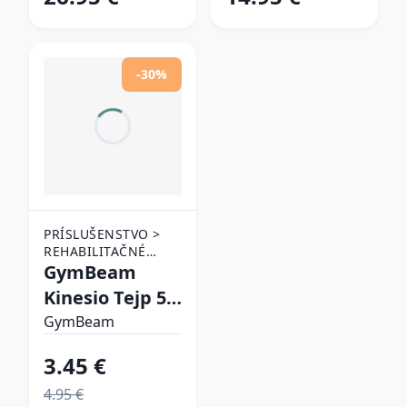
-30%
PRÍSLUŠENSTVO >
REHABILITAČNÉ
POMÔCKY >
GymBeam
OSTATNÉ
Kinesio Tejp 5
REHABILITAČNÉ
cm x 5m
POMÔCKY
GymBeam
orange
3.45 €
4.95 €