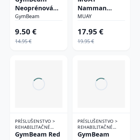
OSTATNÉ
OSTATNÉ
Neoprénová
Namman
REHABILITAČNÉ
REHABILITAČNÉ
bandáž na
Active krém
POMÔCKY
GymBeam
POMÔCKY
MUAY
členok
9.50 €
17.95 €
Conquer S
14.95 €
19.95 €
PRÍSLUŠENSTVO >
PRÍSLUŠENSTVO >
REHABILITAČNÉ
REHABILITAČNÉ
POMÔCKY >
GymBeam Red
POMÔCKY >
GymBeam
OSTATNÉ
OSTATNÉ