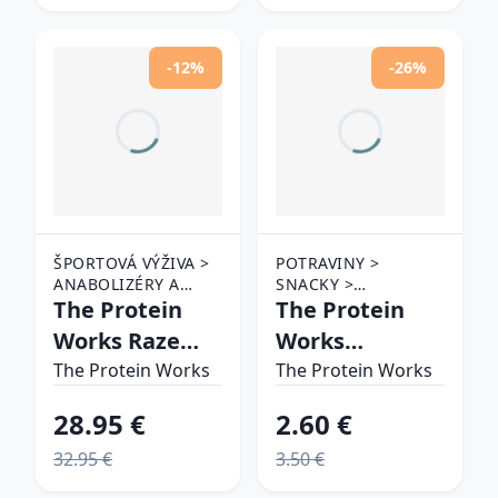
-12%
-26%
ŠPORTOVÁ VÝŽIVA >
POTRAVINY >
ANABOLIZÉRY A
SNACKY >
STIMULANTY > PRE-
The Protein
PROTEÍNOVÉ
The Protein
WORKOUTY
TYČINKY
Works Raze
Works
Extreme
Ridiculous
The Protein Works
The Protein Works
modrá malina
Vegan Protein
28.95 €
2.60 €
Bar čokoláda
32.95 €
3.50 €
arašidy