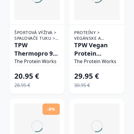
ŠPORTOVÁ VÝŽIVA >
PROTEÍNY >
SPAĽOVAČE TUKU >
VEGÁNSKE A
TERMO SPAĽOVAČE
TPW
RASTLINNÉ
TPW Vegan
PROTEÍNY >
Thermopro 90
Protein
VIACZLOŽKOVÉ
tab.
Extreme
The Protein Works
VEGÁNSKE PROTEÍNY
The Protein Works
vanilkový krém
20.95 €
29.95 €
28.95 €
30.95 €
-8%