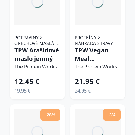
POTRAVINY >
PROTEÍNY >
ORECHOVÉ MASLÁ >
NÁHRADA STRAVY
100 % ORECHOVÉ
TPW Arašidové
TPW Vegan
MASLÁ
maslo jemný
Meal
Replacement
The Protein Works
The Protein Works
jahodový krém
12.45 €
21.95 €
19.95 €
24.95 €
-28%
-3%