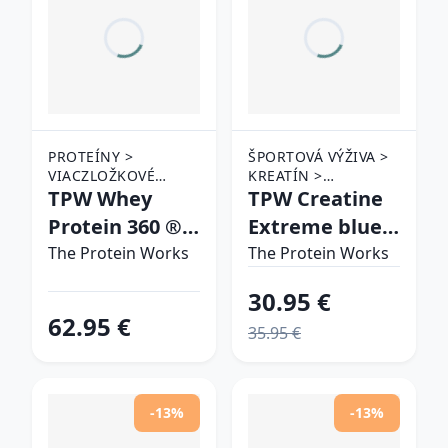
PROTEÍNY >
ŠPORTOVÁ VÝŽIVA >
VIACZLOŽKOVÉ
KREATÍN >
PROTEÍNY
TPW Whey
VIACZLOŽKOVÝ
TPW Creatine
KREATÍN
Protein 360 ®
Extreme blue
chocolate silk
raspberry juice
The Protein Works
The Protein Works
30.95 €
62.95 €
35.95 €
-13%
-13%