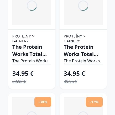
PROTEÍNY >
PROTEÍNY >
GAINERY
GAINERY
The Protein
The Protein
Works Total
Works Total
Mass Matrix
Mass Matrix
The Protein Works
The Protein Works
banánový
chocolate silk
34.95 €
34.95 €
koktejl
39.95 €
39.95 €
-38%
-12%