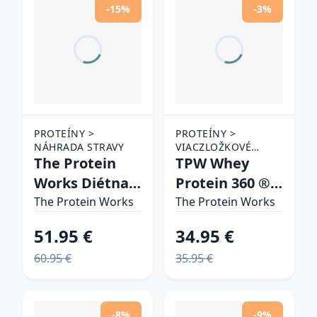
-15%
-3%
PROTEÍNY >
PROTEÍNY >
NÁHRADA STRAVY
VIACZLOŽKOVÉ
The Protein
PROTEÍNY
TPW Whey
Works Diétna
Protein 360 ®
náhrada stravy
francúzsky
The Protein Works
The Protein Works
banánový
vanilkový krém
51.95 €
34.95 €
koktejl
60.95 €
35.95 €
-8%
-9%