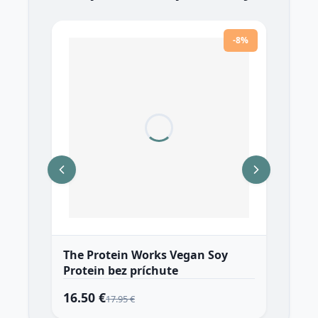
-8%
The Protein Works Vegan Soy
Th
Protein bez príchute
Mat
16.50 €
34
17.95 €