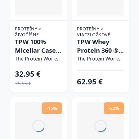
PROTEÍNY >
PROTEÍNY >
ŽIVOČÍŠNE
VIACZLOŽKOVÉ
PROTEÍNY > NOČNÉ
TPW 100%
PROTEÍNY
TPW Whey
PROTEÍNY
Micellar Casein
Protein 360 ®
chocolate silk
jahoda & krém
The Protein Works
The Protein Works
32.95 €
62.95 €
35.95 €
-15%
-22%