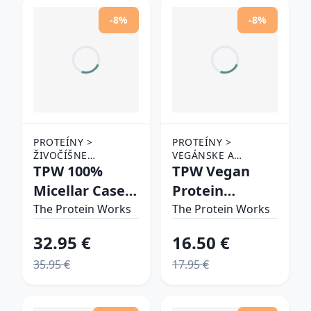
-8%
-8%
PROTEÍNY >
PROTEÍNY >
ŽIVOČÍŠNE
VEGÁNSKE A
PROTEÍNY > NOČNÉ
TPW 100%
RASTLINNÉ
TPW Vegan
PROTEÍNY
PROTEÍNY >
Micellar Casein
Protein
VIACZLOŽKOVÉ
banánový
Extreme
The Protein Works
VEGÁNSKE PROTEÍNY
The Protein Works
koktejl
vanilkový krém
32.95 €
16.50 €
35.95 €
17.95 €