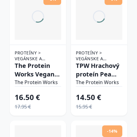
PROTEÍNY >
PROTEÍNY >
VEGÁNSKE A
VEGÁNSKE A
RASTLINNÉ
The Protein
RASTLINNÉ
TPW Hrachový
PROTEÍNY > SÓJOVÉ
PROTEÍNY
Works Vegan
proteín Pea
PROTEÍNY
Soy Protein
Protein 80 bez
The Protein Works
The Protein Works
bez príchute
príchute
16.50 €
14.50 €
17.95 €
15.95 €
-14%