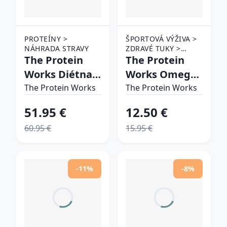
PROTEÍNY >
ŠPORTOVÁ VÝŽIVA >
NÁHRADA STRAVY
ZDRAVÉ TUKY >
The Protein
OMEGA-3
The Protein
Works Diétna
Works Omega
náhrada stravy
3
The Protein Works
The Protein Works
vanilkový krém
51.95 €
12.50 €
60.95 €
15.95 €
-11%
-8%