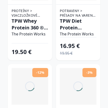
PROTEÍNY >
POTRAVINY >
VIACZLOŽKOVÉ
PRÍSADY NA VARENIE
PROTEÍNY
TPW Whey
> ZMESI NA PEČENIE
TPW Diet
A VARENIE
Protein 360 ®
Protein
jahoda & krém
Pancakes
The Protein Works
The Protein Works
prírodná chuť
16.95 €
19.50 €
19.95 €
-12%
-3%