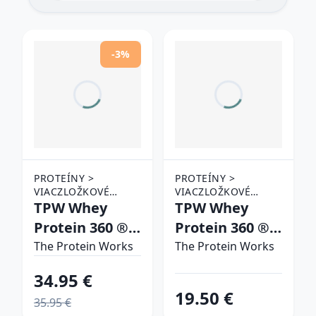
-3%
PROTEÍNY >
PROTEÍNY >
VIACZLOŽKOVÉ
VIACZLOŽKOVÉ
PROTEÍNY
TPW Whey
PROTEÍNY
TPW Whey
Protein 360 ®
Protein 360 ®
jahoda & krém
chocolate silk
The Protein Works
The Protein Works
34.95 €
19.50 €
35.95 €