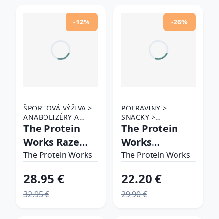
-12%
-26%
ŠPORTOVÁ VÝŽIVA >
POTRAVINY >
ANABOLIZÉRY A
SNACKY >
STIMULANTY > PRE-
The Protein
PROTEÍNOVÉ
The Protein
WORKOUTY
TYČINKY
Works Raze
Works
Extreme
Ridiculous
The Protein Works
The Protein Works
ovocný punč
Vegan Protein
28.95 €
22.20 €
Bar čokoláda
32.95 €
29.90 €
arašidy