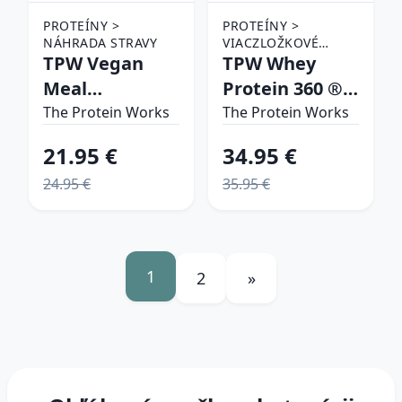
PROTEÍNY >
PROTEÍNY >
NÁHRADA STRAVY
VIACZLOŽKOVÉ
TPW Vegan
PROTEÍNY
TPW Whey
Meal
Protein 360 ®
Replacement
banánový
The Protein Works
The Protein Works
chocolate silk
milkshake
21.95 €
34.95 €
24.95 €
35.95 €
1
2
»