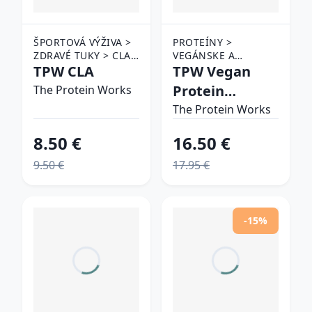
ŠPORTOVÁ VÝŽIVA >
PROTEÍNY >
ZDRAVÉ TUKY > CLA
VEGÁNSKE A
A HCA
TPW CLA
RASTLINNÉ
TPW Vegan
PROTEÍNY >
Protein
The Protein Works
VIACZLOŽKOVÉ
Extreme
VEGÁNSKE PROTEÍNY
The Protein Works
chocolate silk
8.50 €
16.50 €
9.50 €
17.95 €
-15%