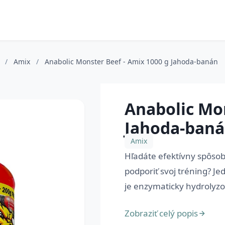
)
/
Amix
/
Anabolic Monster Beef - Amix 1000 g Jahoda-banán
Anabolic Mon
Jahoda-ban
Amix
Hľadáte efektívny spôsob,
podporiť svoj tréning? Je
je enzymaticky hydrolyzov
Zobraziť celý popis