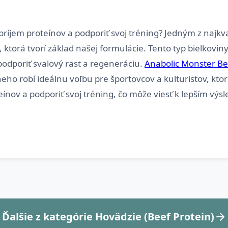
príjem proteínov a podporiť svoj tréning? Jedným z najkva
ktorá tvorí základ našej formulácie. Tento typ bielkovi
odporiť svalový rast a regeneráciu.
Anabolic Monster Be
neho robí ideálnu voľbu pre športovcov a kulturistov, kto
Ďalšie z kategórie Hovädzie (Beef Protein)