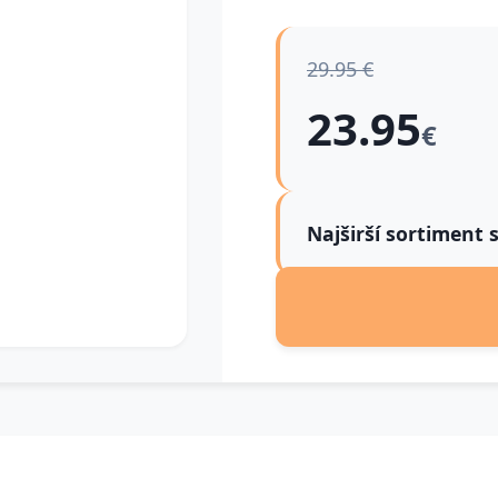
29.95 €
23.95
€
Najširší sortiment