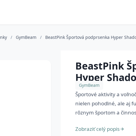
enky
/
GymBeam
/
BeastPink Športová podprsenka Hyper Sha
BeastPink Š
Hyper Shad
GymBeam
Športové aktivity a voľno
nielen pohodlné, ale aj f
rôznym športom a činnosti
Zobraziť celý popis