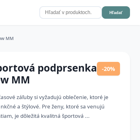
Hľadať
dow MM
portová podprsenka
-20%
ow MM
časové záľuby si vyžadujú oblečenie, ktoré je
unkčné a štýlové. Pre ženy, ktoré sa venujú
am, je dôležitá kvalitná športová ...