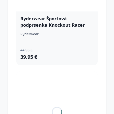
Ryderwear Športová
podprsenka Knockout Racer
Back Red L
Ryderwear
44.95 €
39.95 €