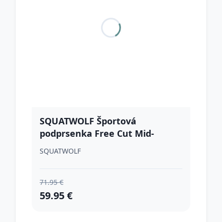
SQUATWOLF Športová
podprsenka Free Cut Mid-
Support Black L
SQUATWOLF
71.95 €
59.95 €