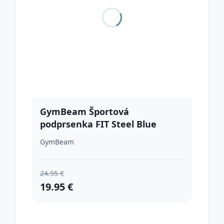
GymBeam Športová
podprsenka FIT Steel Blue
XXLXXL
GymBeam
24.95 €
19.95 €