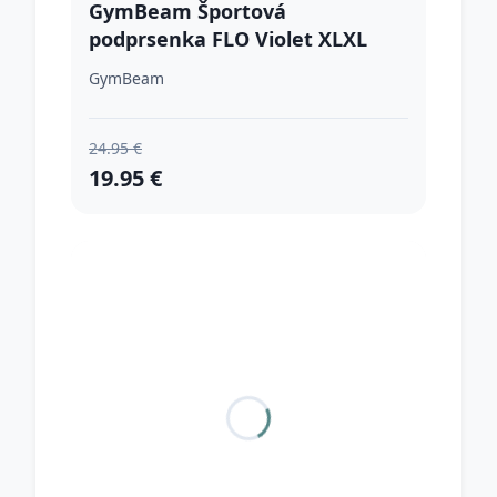
GymBeam Športová
podprsenka FLO Violet XLXL
GymBeam
24.95 €
19.95 €