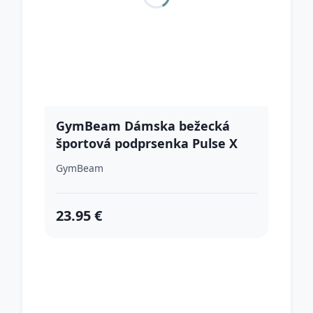
GymBeam Dámska bežecká
športová podprsenka Pulse X
Black S
GymBeam
23.95 €