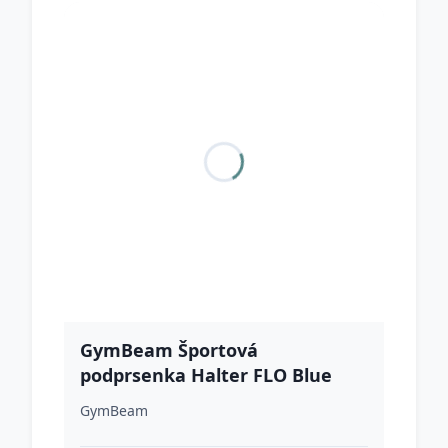
GymBeam Športová
podprsenka Halter FLO Blue
XLXL
GymBeam