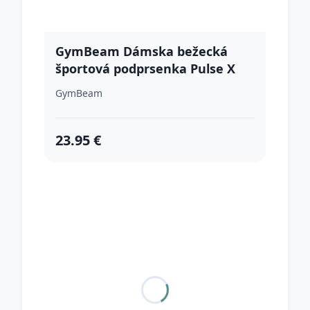
GymBeam Dámska bežecká
športová podprsenka Pulse X
Black XS
GymBeam
23.95 €