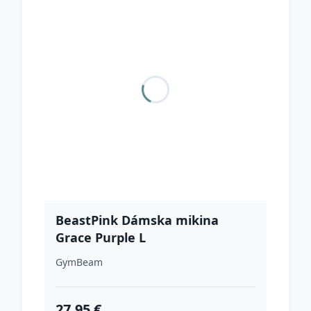
BeastPink Dámska mikina
Grace Purple L
GymBeam
27.95 €