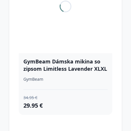
GymBeam Dámska mikina so
zipsom Limitless Lavender XLXL
GymBeam
34.95 €
29.95 €