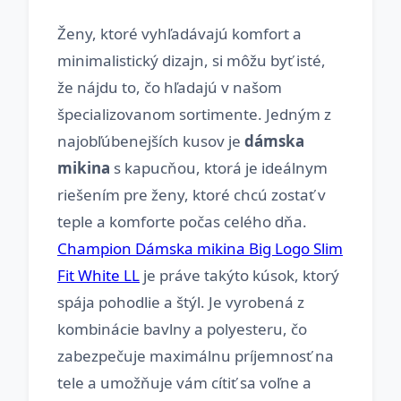
Ženy, ktoré vyhľadávajú komfort a
minimalistický dizajn, si môžu byť isté,
že nájdu to, čo hľadajú v našom
špecializovanom sortimente. Jedným z
najobľúbenejších kusov je
dámska
mikina
s kapucňou, ktorá je ideálnym
riešením pre ženy, ktoré chcú zostať v
teple a komforte počas celého dňa.
Champion Dámska mikina Big Logo Slim
Fit White LL
je práve takýto kúsok, ktorý
spája pohodlie a štýl. Je vyrobená z
kombinácie bavlny a polyesteru, čo
zabezpečuje maximálnu príjemnosť na
tele a umožňuje vám cítiť sa voľne a