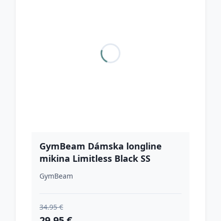
GymBeam Dámska longline
mikina Limitless Black SS
GymBeam
34.95 €
29.95 €