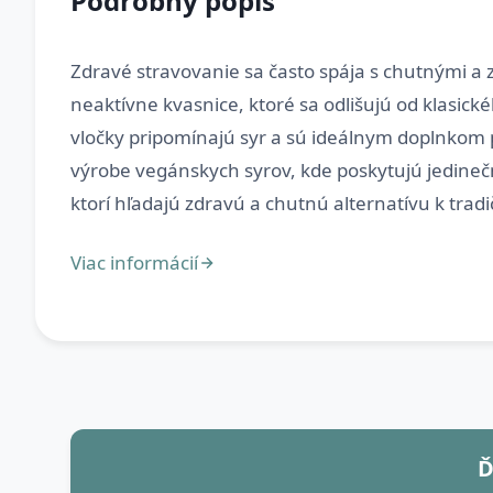
Podrobný popis
Zdravé stravovanie sa často spája s chutnými a
neaktívne kvasnice, ktoré sa odlišujú od klasic
vločky pripomínajú syr a sú ideálnym doplnkom pre
výrobe vegánskych syrov, kde poskytujú jedinečn
Ď