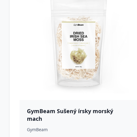
GymBeam Sušený írsky morský
mach
GymBeam