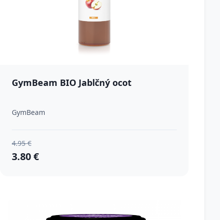
GymBeam BIO Jablčný ocot
GymBeam
4.95 €
3.80 €