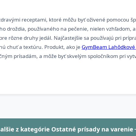
 zdravými receptami, ktoré môžu byť oživené pomocou špe
kého droždia, používaného na pečenie, nielen vzhľadom, a
 rôzne druhy jedál. Najčastejšie sa používajú pri príprav
ú chuť a textúru. Produkt, ako je
GymBeam Lahôdkové 
alšie z kategórie Ostatné prísady na varenie