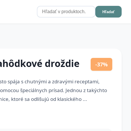
Hľadať
hôdkové droždie
-37%
sto spája s chutnými a zdravými receptami,
omocou špeciálnych prísad. Jednou z takýchto
ce, ktoré sa odlišujú od klasického ...