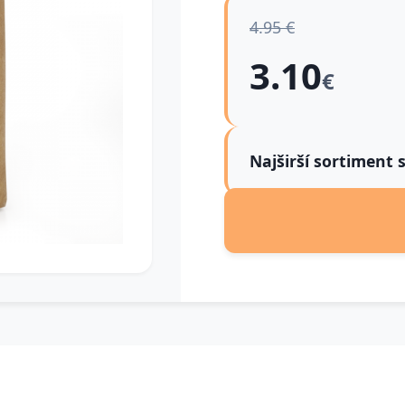
4.95 €
3.10
€
Najširší sortiment