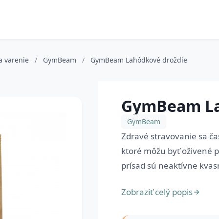
na varenie
/
GymBeam
/
GymBeam Lahôdkové droždie
GymBeam La
GymBeam
Zdravé stravovanie sa ča
ktoré môžu byť oživené p
prísad sú neaktívne kvasni
Zobraziť celý popis