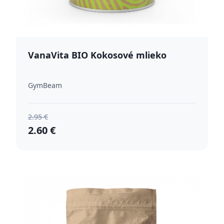
VanaVita BIO Kokosové mlieko
GymBeam
2.95 €
2.60 €