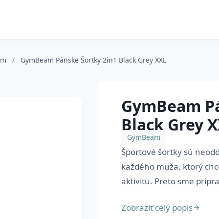
am
/
GymBeam Pánske Šortky 2in1 Black Grey XXL
GymBeam Pá
Black Grey 
GymBeam
Športové šortky sú neod
každého muža, ktorý chc
aktivitu. Preto sme pripra
Zobraziť celý popis