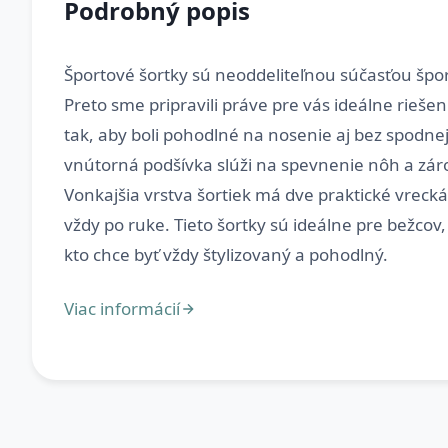
Podrobný popis
Športové šortky sú neoddeliteľnou súčasťou špo
Preto sme pripravili práve pre vás ideálne rieše
tak, aby boli pohodlné na nosenie aj bez spodnej 
vnútorná podšívka slúži na spevnenie nôh a záro
Vonkajšia vrstva šortiek má dve praktické vreck
vždy po ruke. Tieto šortky sú ideálne pre bežcov