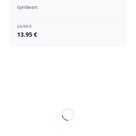
GymBeam
23.95 €
13.95 €