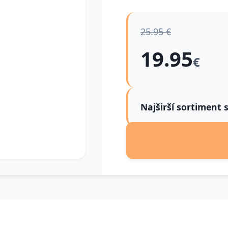
25.95 €
19.95
€
Najširší sortiment