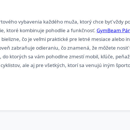
rtového vybavenia každého muža, ktorý chce byť vždy po
nie, ktoré kombinuje pohodlie a funkčnosť.
GymBeam Pánsk
bielizne, čo je veľmi praktické pre letné mesiace alebo in
veň zabraňuje odieraniu, čo znamená, že môžete nosiť t
á, do ktorých sa vám pohodlne zmestí mobil, kľúče, peňa
, cyklistov, ale aj pre všetkých, ktorí sa venujú iným šp