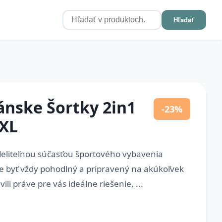
Hľadať
nske Šortky 2in1
-23%
XXL
deliteľnou súčasťou športového vybavenia
e byť vždy pohodlný a pripravený na akúkoľvek
vili práve pre vás ideálne riešenie, ...