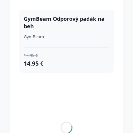
GymBeam Odporový padák na
beh
GymBeam
17.95 €
14.95 €