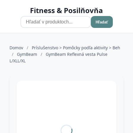
Fitness & Posilňovňa
Hľadať
Domov
/
Príslušenstvo > Pomôcky podľa aktivity > Beh
/
GymBeam
/
GymBeam Reflexná vesta Pulse
L/XLL/XL