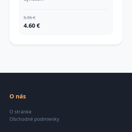
5.95 €
4.60 €
O nás
O stránke
Obchodné podmienky