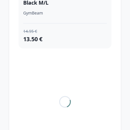
Black M/L
GymBeam
14.95 €
13.50 €