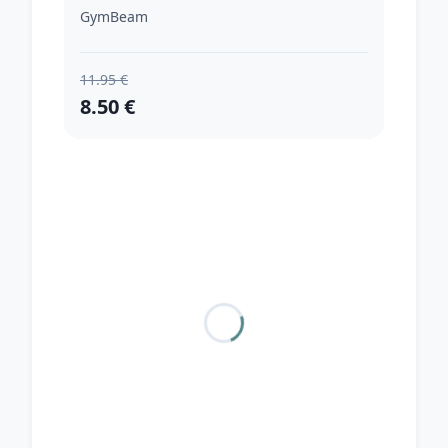
GymBeam
11.95 €
8.50 €