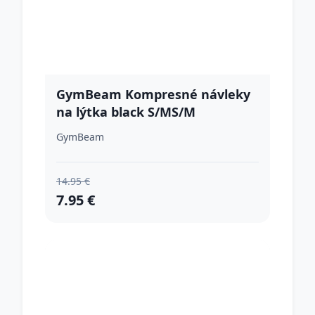
GymBeam Kompresné návleky
na lýtka black S/MS/M
GymBeam
14.95 €
7.95 €