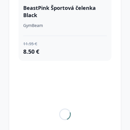
BeastPink Športová čelenka
Black
GymBeam
11.95 €
8.50 €