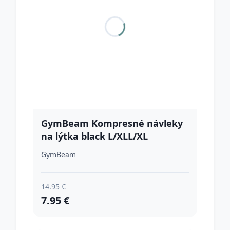
GymBeam Kompresné návleky
na lýtka black L/XLL/XL
GymBeam
14.95 €
7.95 €