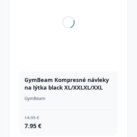
GymBeam Kompresné návleky
na lýtka black XL/XXLXL/XXL
GymBeam
14.95 €
7.95 €