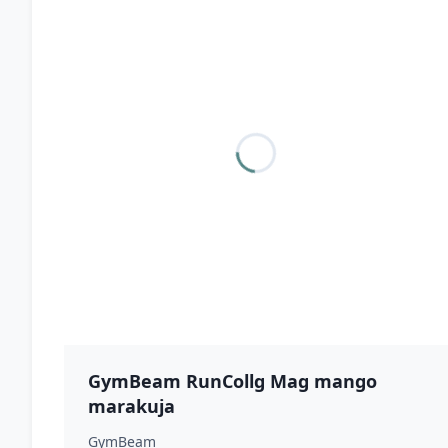
GymBeam RunCollg Mag mango
marakuja
GymBeam