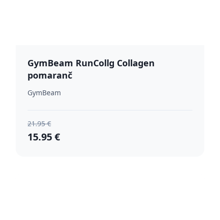
GymBeam RunCollg Collagen
pomaranč
GymBeam
21.95 €
15.95 €