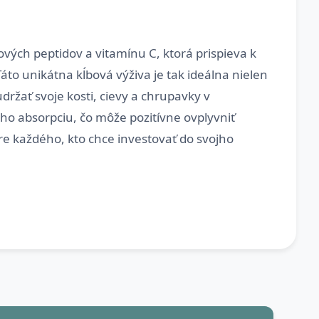
ých peptidov a vitamínu C, ktorá prispieva k
to unikátna kĺbová výživa je tak ideálna nielen
udržať svoje kosti, cievy a chrupavky v
ho absorpciu, čo môže pozitívne ovplyvniť
re každého, kto chce investovať do svojho