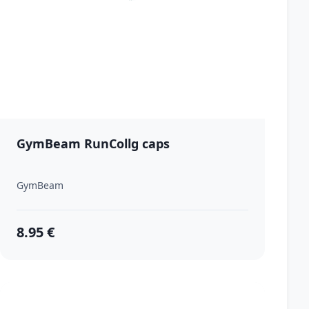
GymBeam RunCollg caps
GymBeam
8.95 €