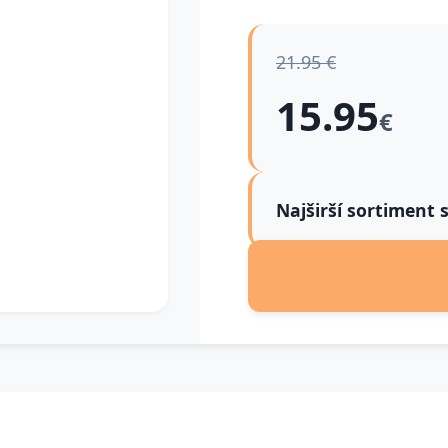
21.95 €
15.95
€
Najširší sortiment