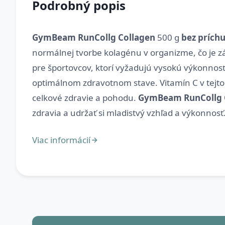
Podrobný popis
GymBeam RunCollg Collagen
500 g
bez prích
normálnej tvorbe kolagénu v organizme, čo je zák
pre športovcov, ktorí vyžadujú vysokú výkonnosť a 
optimálnom zdravotnom stave. Vitamín C v tejto
celkové zdravie a pohodu.
GymBeam RunCollg 