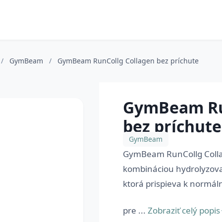
/
GymBeam
/
GymBeam RunCollg Collagen bez príchute
GymBeam Ru
bez príchute
GymBeam
GymBeam RunCollg Collag
kombináciou hydrolyzova
ktorá prispieva k normál
pre ...
Zobraziť celý popis