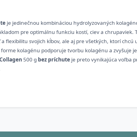
ute
je jedinečnou kombináciou hydrolyzovaných kolagénov
ladom pre optimálnu funkciu kostí, ciev a chrupaviek. Tá
flexibilitu svojich kĺbov, ale aj pre všetkých, ktorí chcú 
 forme kolagénu podporuje tvorbu kolagénu a zvyšuje je
Collagen
500 g
bez príchute
je preto vynikajúca voľba p