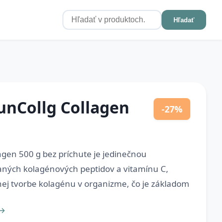
Hľadať
nCollg Collagen
-27%
en 500 g bez príchute je jedinečnou
ných kolagénových peptidov a vitamínu C,
nej tvorbe kolagénu v organizme, čo je základom