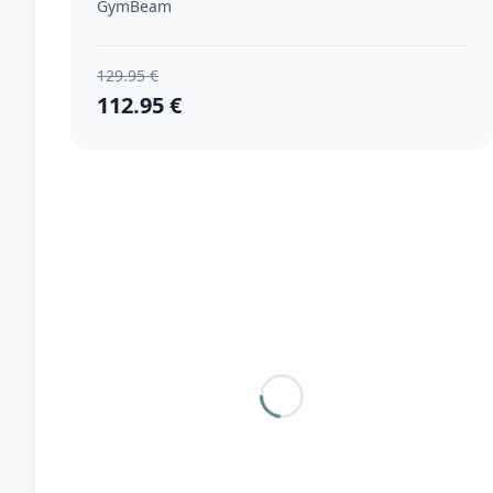
GymBeam
129.95 €
112.95 €