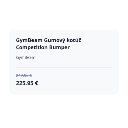
GymBeam Gumový kotúč
Competition Bumper
GymBeam
249.95 €
225.95 €