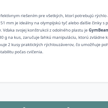
efektívnym riešením pre všetkých, ktorí potrebujú rýchlo
51 mm je ideálny na olympijskú tyč alebo ďalšie činky 
 Vďaka svojej konštrukcii z odolného plastu je
GymBeam 
0 g na kus, zaručuje ľahkú manipuláciu, ktorú zvládne k
uje 2 kusy praktických rýchlouzáverov, čo umožňuje po