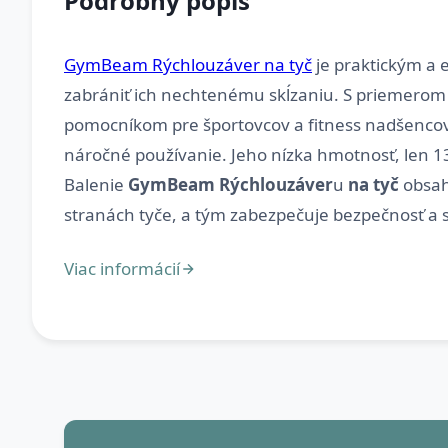
Podrobný popis
GymBeam Rýchlouzáver na tyč
je praktickým a 
zabrániť ich nechtenému skĺzaniu. S priemerom 
pomocníkom pre športovcov a fitness nadšencov.
náročné používanie. Jeho nízka hmotnosť, len 13
Balenie
GymBeam Rýchlouzáver
u
na tyč
obsah