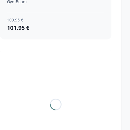
GymBeam
109.95 €
101.95 €