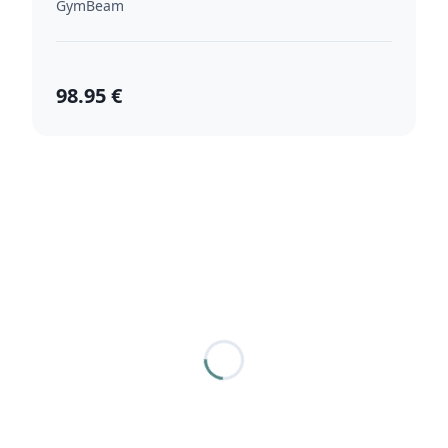
GymBeam
98.95 €