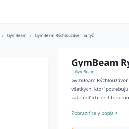
/
GymBeam
/
GymBeam Rýchlouzáver na tyč
GymBeam Rýc
GymBeam
GymBeam Rýchlouzáver na
všetkých, ktorí potrebujú
zabrániť ich nechtenému 
Zobraziť celý popis