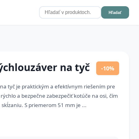
Hľadať
hlouzáver na tyč
-10%
 tyč je praktickým a efektívnym riešením pre
 rýchlo a bezpečne zabezpečiť kotúče na osi, čím
skĺzaniu. S priemerom 51 mm je ...