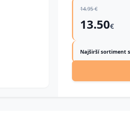
14.95 €
13.50
€
Najširší sortiment