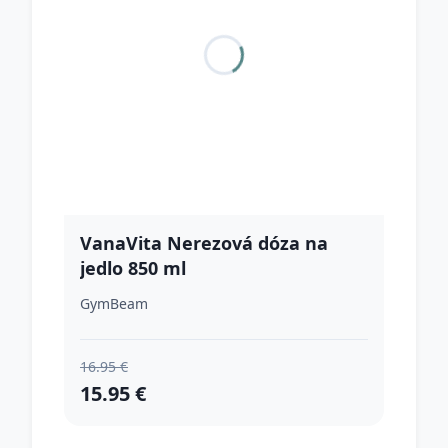
VanaVita Nerezová dóza na
jedlo 850 ml
GymBeam
16.95 €
15.95 €