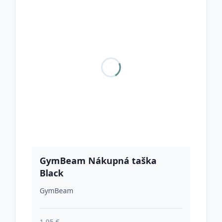
GymBeam Nákupná taška
Black
GymBeam
1.95 €