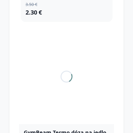
3.50 €
2.30 €
GymBeam Termo dóza na jedlo