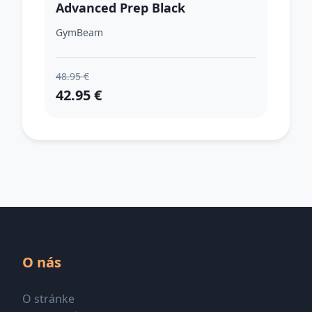
Advanced Prep Black
GymBeam
48.95 €
42.95 €
O nás
O stránke