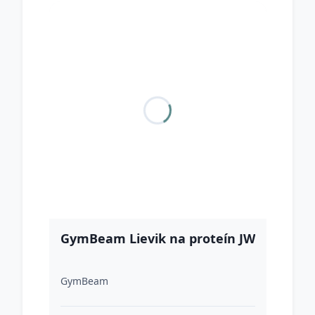
GymBeam Lievik na proteín JW
GymBeam