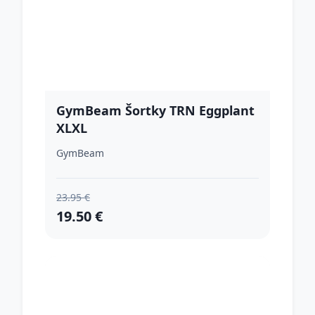
GymBeam Šortky TRN Eggplant
XLXL
GymBeam
23.95 €
19.50 €