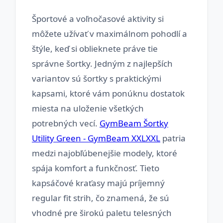
Športové a voľnočasové aktivity si
môžete užívať v maximálnom pohodlí a
štýle, keď si oblieknete práve tie
správne šortky. Jedným z najlepších
variantov sú šortky s praktickými
kapsami, ktoré vám ponúknu dostatok
miesta na uloženie všetkých
potrebných vecí.
GymBeam Šortky
Utility Green - GymBeam XXLXXL
patria
medzi najobľúbenejšie modely, ktoré
spája komfort a funkčnosť. Tieto
kapsáčové kraťasy majú príjemný
regular fit strih, čo znamená, že sú
vhodné pre širokú paletu telesných