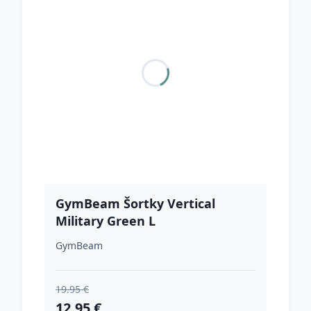
GymBeam Šortky Vertical
Military Green L
GymBeam
19.95 €
12.95 €