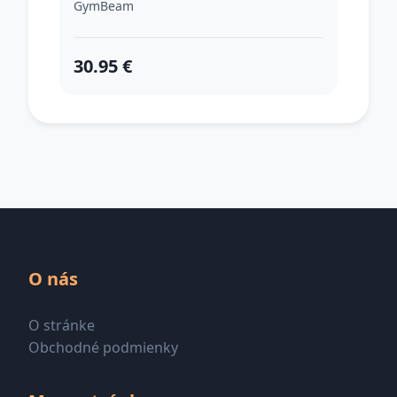
GymBeam
30.95 €
O nás
O stránke
Obchodné podmienky