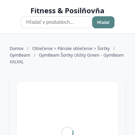
Fitness & Posilňovňa
Hľadať
Domov
/
Oblečenie > Pánske oblečenie > Šortky
/
GymBeam
/
GymBeam Šortky Utility Green - GymBeam
XXLXXL