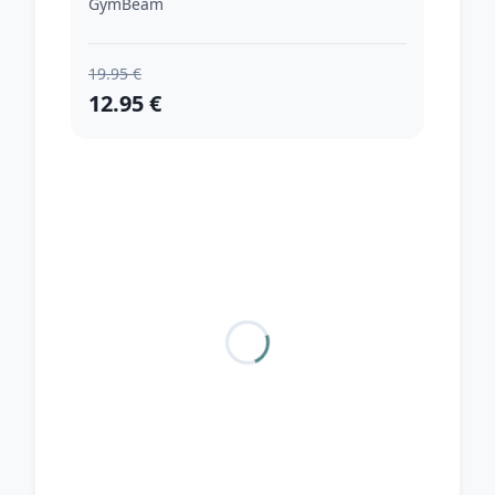
GymBeam
19.95 €
12.95 €