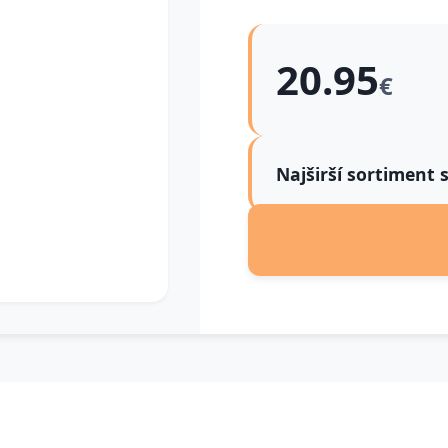
20.95
€
Najširší sortiment