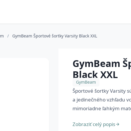
am
/
GymBeam Športové šortky Varsity Black XXL
GymBeam Špo
Black XXL
GymBeam
Športové šortky Varsity s
a jedinečného vzhľadu vď
mimoriadne ľahkým mater
Zobraziť celý popis