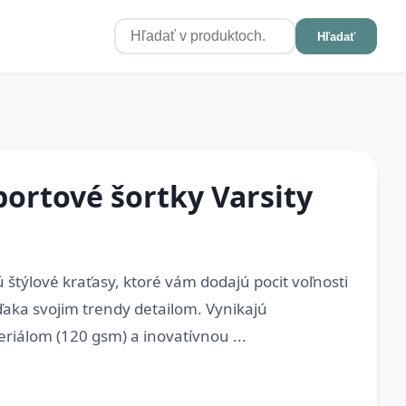
Hľadať
rtové šortky Varsity
ú štýlové kraťasy, ktoré vám dodajú pocit voľnosti
aka svojim trendy detailom. Vynikajú
iálom (120 gsm) a inovatívnou ...