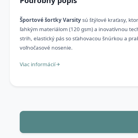
Podrobný popis
Športové šortky Varsity
sú štýlové kraťasy, kt
ľahkým materiálom (120 gsm) a inovatívnou tec
strih, elastický pás so sťahovacou šnúrkou a pra