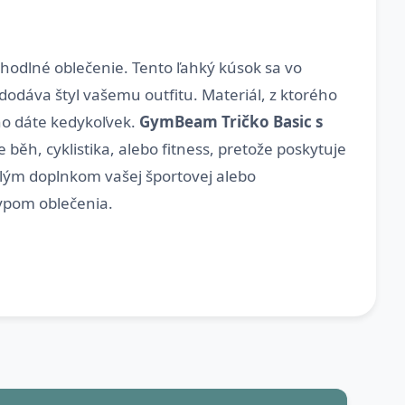
ohodlné oblečenie. Tento ľahký kúsok sa vo
dáva štyl vašemu outfitu. Materiál, z ktorého
ho dáte kedykoľvek.
GymBeam Tričko Basic s
e běh, cyklistika, alebo fitness, pretože poskytuje
elým doplnkom vašej športovej alebo