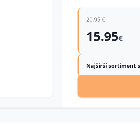
20.95 €
15.95
€
Najširší sortiment