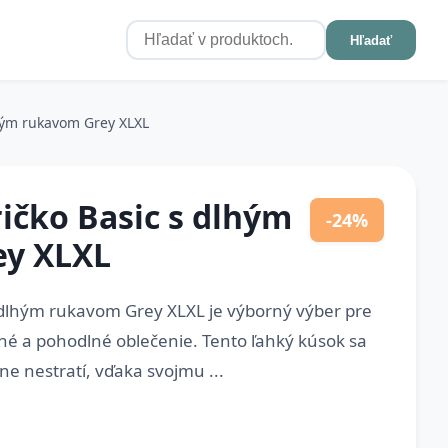
Hľadať
hým rukavom Grey XLXL
čko Basic s dlhým
-24%
ey XLXL
dlhým rukavom Grey XLXL je výborný výber pre
tné a pohodlné oblečenie. Tento ľahký kúsok sa
e nestratí, vďaka svojmu ...