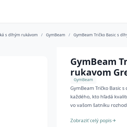
ičká s dlhým rukávom
/
GymBeam
/
GymBeam Tričko Basic s dl
GymBeam Tri
rukavom Gr
GymBeam
GymBeam Tričko Basic s 
každého, kto hľadá kvali
vo vašom šatníku rozhodn
Zobraziť celý popis