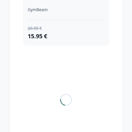
GymBeam
20.95 €
15.95 €