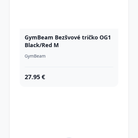
GymBeam Bezšvové tričko OG1
Black/Red M
GymBeam
27.95 €