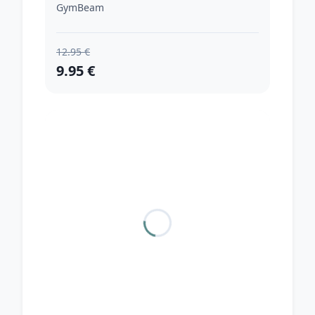
GymBeam
12.95 €
9.95 €