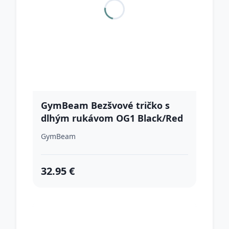
GymBeam Bezšvové tričko s
dlhým rukávom OG1 Black/Red
M
GymBeam
32.95 €