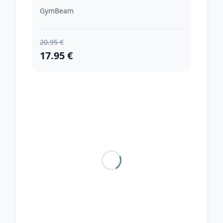
GymBeam
20.95 €
17.95 €