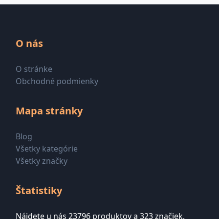
O nás
O stránke
Obchodné podmienky
Mapa stránky
Blog
Všetky kategórie
Všetky značky
Štatistiky
Nájdete u nás 23796 produktov a 323 značiek.