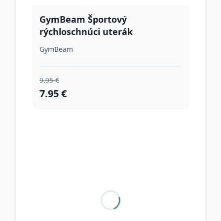
GymBeam Športový
rýchloschnúci uterák
Orange/White
GymBeam
9.95 €
7.95 €