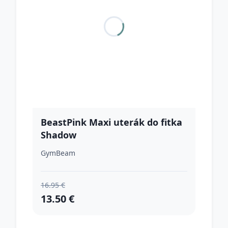
BeastPink Maxi uterák do fitka
Shadow
GymBeam
16.95 €
13.50 €