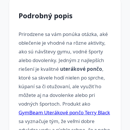
Podrobný popis
Prirodzene sa vám ponúka otázka, aké
oblečenie je vhodné na rôzne aktivity,
ako sú návštevy gymu, vodné športy
alebo dovolenky. Jedným z najlepších
riešení je kvalitné
uterákové pončo
,
ktoré sa skvele hodí nielen po sprche,
kúpaní sa či otužovaní, ale využiť ho
môžete aj na dovolenke alebo pri
vodných športoch. Produkt ako
GymBeam Uterákové pončo Terry Black
sa vyznačuje tým, že veľmi dobre
odvádza vodu a rýchlo schne, čo z neho