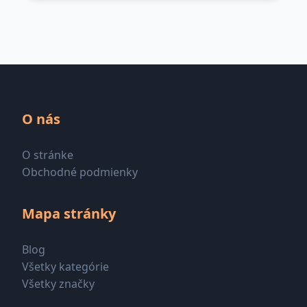
O nás
O stránke
Obchodné podmienky
Mapa stránky
Blog
Všetky kategórie
Všetky značky