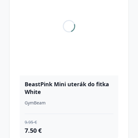
BeastPink Mini uterák do fitka
White
GymBeam
9.95 €
7.50 €