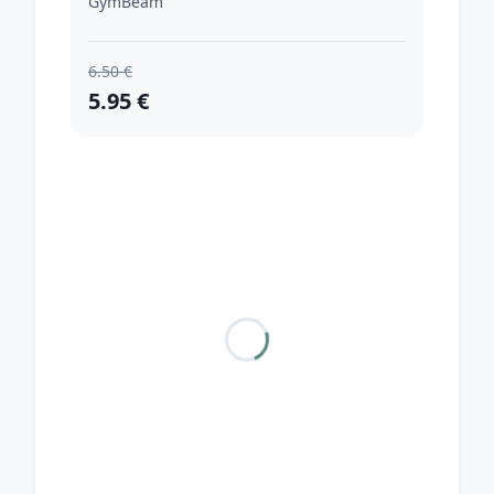
GymBeam
6.50 €
5.95 €