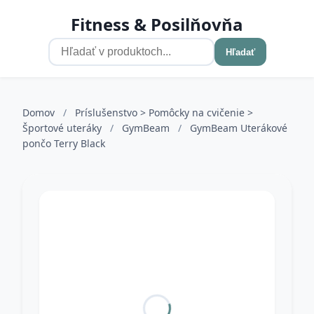
Fitness & Posilňovňa
Hľadať
Domov
/
Príslušenstvo > Pomôcky na cvičenie >
Športové uteráky
/
GymBeam
/
GymBeam Uterákové
pončo Terry Black