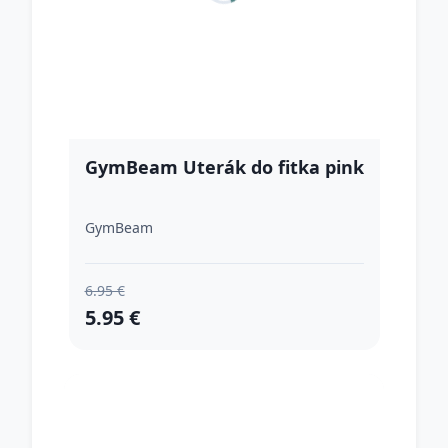
GymBeam Uterák do fitka pink
GymBeam
6.95 €
5.95 €