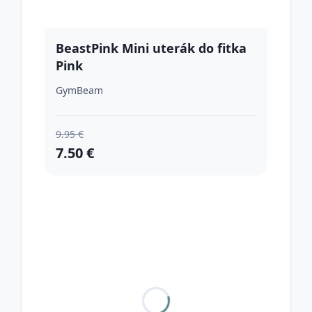
BeastPink Mini uterák do fitka
Pink
GymBeam
9.95 €
7.50 €