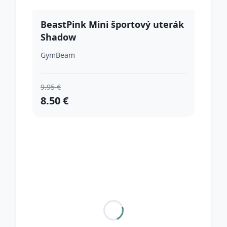
BeastPink Mini športový uterák
Shadow
GymBeam
9.95 €
8.50 €