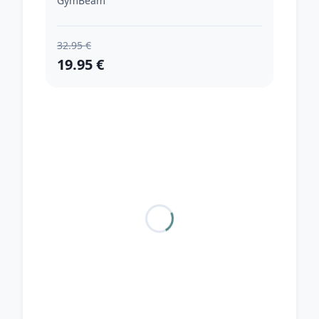
GymBeam
32.95 €
19.95 €