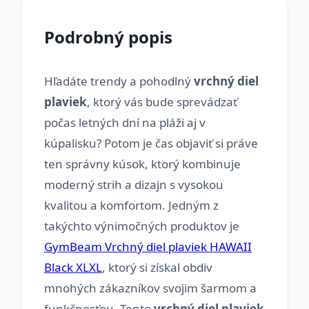
Podrobný popis
Hľadáte trendy a pohodlný
vrchný diel
plaviek
, ktorý vás bude sprevádzať
počas letných dní na pláži aj v
kúpalisku? Potom je čas objaviť si práve
ten správny kúsok, ktorý kombinuje
moderný strih a dizajn s vysokou
kvalitou a komfortom. Jedným z
takýchto výnimočných produktov je
GymBeam Vrchný diel plaviek HAWAII
Black XLXL
, ktorý si získal obdiv
mnohých zákazníkov svojim šarmom a
funkčnosťou. Tento
vrchný diel plaviek