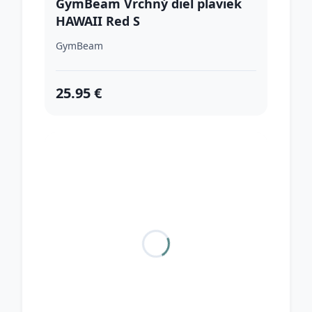
GymBeam Vrchný diel plaviek
HAWAII Red S
GymBeam
25.95 €