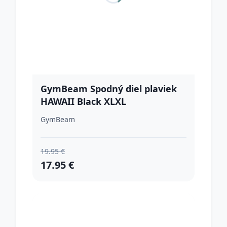
GymBeam Spodný diel plaviek
HAWAII Black XLXL
GymBeam
19.95 €
17.95 €