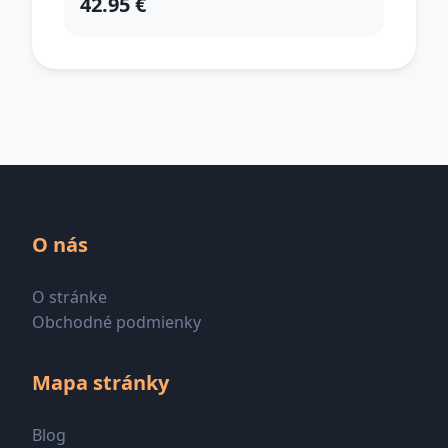
42.95 €
O nás
O stránke
Obchodné podmienky
Mapa stránky
Blog