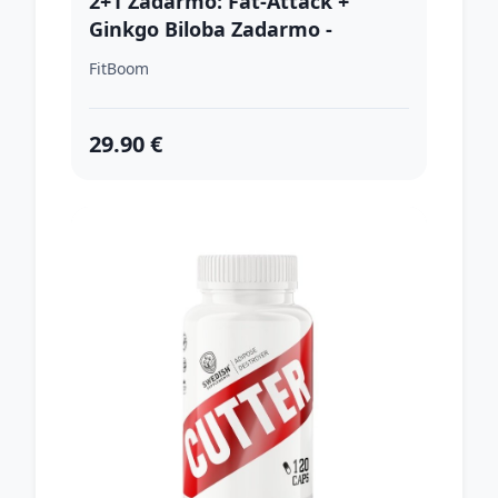
2+1 Zadarmo: Fat-Attack +
Ginkgo Biloba Zadarmo -
FitBoom 100 kaps. + 100 kaps. +
FitBoom
100 tbl.
29.90 €