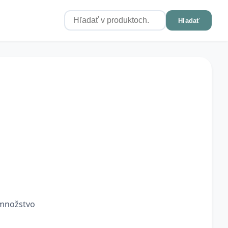
Hľadať
 množstvo