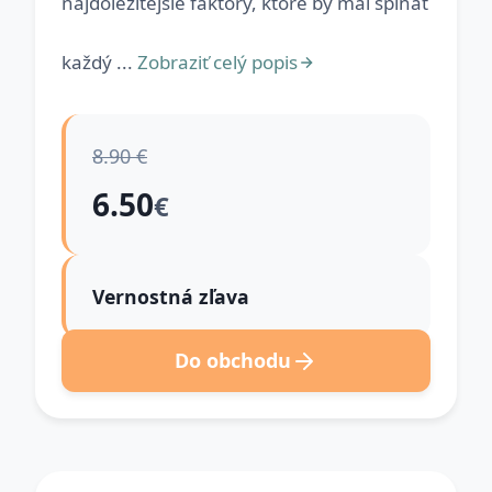
najdôležitejšie faktory, ktoré by mal splňať
každý ...
Zobraziť celý popis
8.90 €
6.50
€
Vernostná zľava
Do obchodu