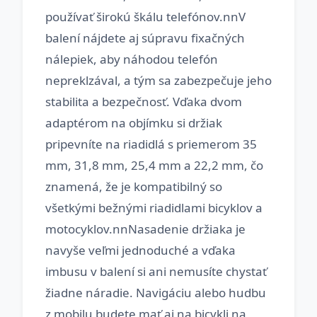
používať širokú škálu telefónov.nnV
balení nájdete aj súpravu fixačných
nálepiek, aby náhodou telefón
nepreklzával, a tým sa zabezpečuje jeho
stabilita a bezpečnosť. Vďaka dvom
adaptérom na objímku si držiak
pripevníte na riadidlá s priemerom 35
mm, 31,8 mm, 25,4 mm a 22,2 mm, čo
znamená, že je kompatibilný so
všetkými bežnými riadidlami bicyklov a
motocyklov.nnNasadenie držiaka je
navyše veľmi jednoduché a vďaka
imbusu v balení si ani nemusíte chystať
žiadne náradie. Navigáciu alebo hudbu
z mobilu budete mať aj na bicykli na