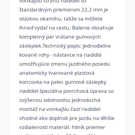
vonkajšiu stranu riadidiel so
štandardným priemerom 22,2 mm je
otázkou okamihu, takže sa môžete
ihneď vydať na cestu. Balenie obsahuje
kompletný pár vrátane gumových
záslepiek.Technický popis: jednodielne
kované rohy - nástavce na riadidlá
umožňujúce zmenu jazdného posedu
anatomicky tvarované plastová
koncovka na palec gumové záslepky
riadidiel špeciálna povrchová úprava so
zvýšenou odolnosťou jednoduchá
montáž na vonkajšiu časť riadidiel
vhodné ako doplnok pre jazdu na dlhšie
vzdialenosti materiál: hliník priemer