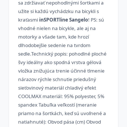
sa zdržiavať nepohodlnými šortkami a
užite si každú vychádzku na bicykli s
kraťasmi
inSPORTline Sangelo
! PS: sú
vhodné nielen na bicykle, ale aj na
motorky a všade tam, kde hrozí
dlhodobejšie sedenie na tvrdom
sedle.Technický popis: pohodlné ploché
švy ideálny ako spodná vrstva gélová
vložka znižujúca trenie účinné tlmenie
nárazov rýchle schnutie priedušný
sieťovinový materiál chladivý efekt
COOLMAX materiál: 95% polyester, 5%
spandex Tabuľka veľkostí (meranie
priamo na šortkách, keď sú uvoľnené a
natiahnuté): Obvod pása (cm) Obvod