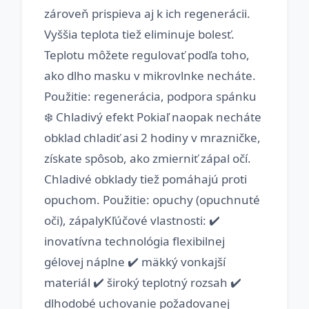
zároveň prispieva aj k ich regenerácii.
Vyššia teplota tiež eliminuje bolesť.
Teplotu môžete regulovať podľa toho,
ako dlho masku v mikrovlnke necháte.
Použitie: regenerácia, podpora spánku
❄️ Chladivý efekt Pokiaľ naopak necháte
obklad chladiť asi 2 hodiny v mrazničke,
získate spôsob, ako zmierniť zápal očí.
Chladivé obklady tiež pomáhajú proti
opuchom. Použitie: opuchy (opuchnuté
oči), zápalyKľúčové vlastnosti: ✔️
inovatívna technológia flexibilnej
gélovej náplne ✔️ mäkký vonkajší
materiál ✔️ široký teplotný rozsah ✔️
dlhodobé uchovanie požadovanej