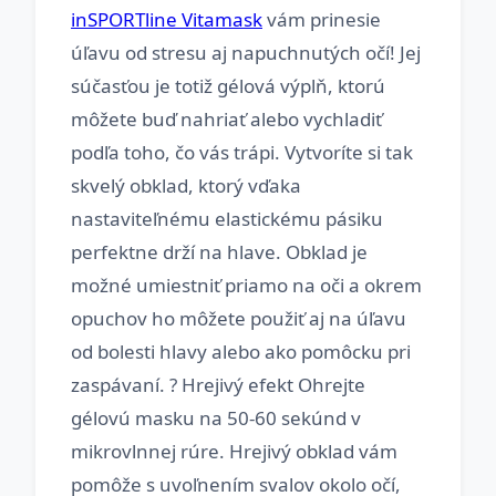
inSPORTline Vitamask
vám prinesie
úľavu od stresu aj napuchnutých očí! Jej
súčasťou je totiž gélová výplň, ktorú
môžete buď nahriať alebo vychladiť
podľa toho, čo vás trápi. Vytvoríte si tak
skvelý obklad, ktorý vďaka
nastaviteľnému elastickému pásiku
perfektne drží na hlave. Obklad je
možné umiestniť priamo na oči a okrem
opuchov ho môžete použiť aj na úľavu
od bolesti hlavy alebo ako pomôcku pri
zaspávaní. ? Hrejivý efekt Ohrejte
gélovú masku na 50-60 sekúnd v
mikrovlnnej rúre. Hrejivý obklad vám
pomôže s uvoľnením svalov okolo očí,