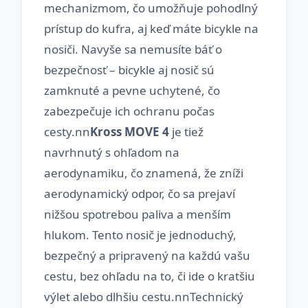
mechanizmom, čo umožňuje pohodlný
prístup do kufra, aj keď máte bicykle na
nosiči. Navyše sa nemusíte báť o
bezpečnosť – bicykle aj nosič sú
zamknuté a pevne uchytené, čo
zabezpečuje ich ochranu počas
cesty.nn
Kross MOVE 4
je tiež
navrhnutý s ohľadom na
aerodynamiku, čo znamená, že zníži
aerodynamický odpor, čo sa prejaví
nižšou spotrebou paliva a menším
hlukom. Tento nosič je jednoduchý,
bezpečný a pripravený na každú vašu
cestu, bez ohľadu na to, či ide o kratšiu
výlet alebo dlhšiu cestu.nnTechnický