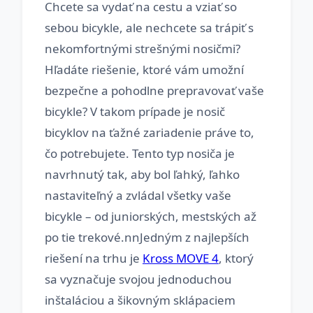
Chcete sa vydať na cestu a vziať so
sebou bicykle, ale nechcete sa trápiť s
nekomfortnými strešnými nosičmi?
Hľadáte riešenie, ktoré vám umožní
bezpečne a pohodlne prepravovať vaše
bicykle? V takom prípade je nosič
bicyklov na ťažné zariadenie práve to,
čo potrebujete. Tento typ nosiča je
navrhnutý tak, aby bol ľahký, ľahko
nastaviteľný a zvládal všetky vaše
bicykle – od juniorských, mestských až
po tie trekové.nnJedným z najlepších
riešení na trhu je
Kross MOVE 4
, ktorý
sa vyznačuje svojou jednoduchou
inštaláciou a šikovným sklápaciem