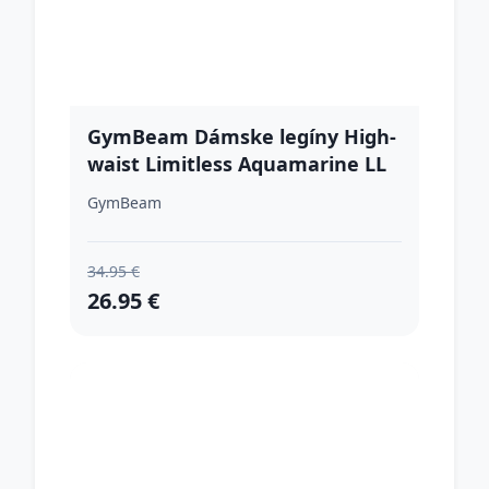
GymBeam Dámske legíny High-
waist Limitless Aquamarine LL
GymBeam
34.95 €
26.95 €