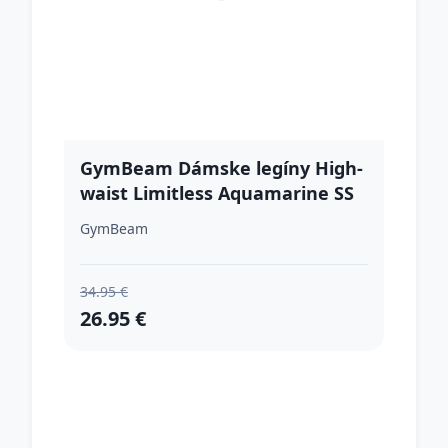
GymBeam Dámske legíny High-
waist Limitless Aquamarine SS
GymBeam
34.95 €
26.95 €