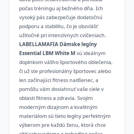
počas tréningu aj bežného dňa. Ich
vysoký pás zabezpečuje dodatočnú
podporu a stabilitu, čo je obzvlášť
užitočné pri intenzívnych cvičeniach.
LABELLAMAFIA Dámske legíny
Essential LBM White M
sú ideálnym
doplnkom vášho športového oblečenia,
či už ste profesionálny športovec alebo
len začínajúci fitness nadšenec, a
pomôžu vám dosiahnuť vaše ciele v
oblasti fitness a zdravia. Svojim
moderným dizajnom a kvalitným
materiálom sú tieto legíny perfektným
výberom pre každú ženu, ktorá chce
cítiť sebavedomo a pohodlne počas