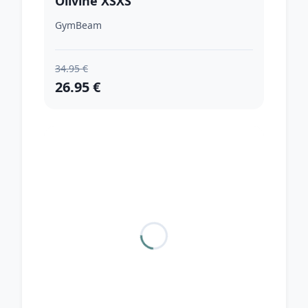
Olivine XSXS
GymBeam
34.95 €
26.95 €