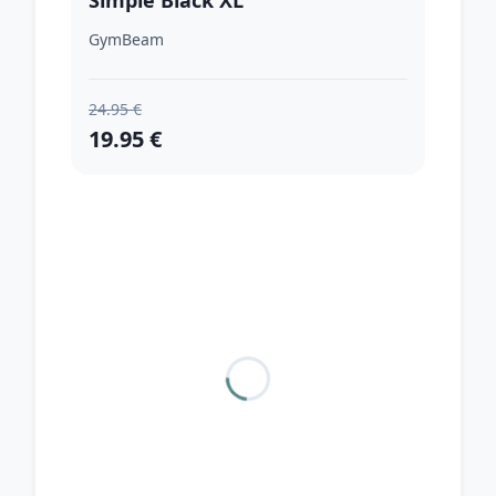
Simple Black XL
GymBeam
24.95 €
19.95 €