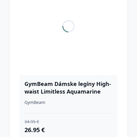
GymBeam Dámske legíny High-
waist Limitless Aquamarine
XXLXXL
GymBeam
34.95 €
26.95 €