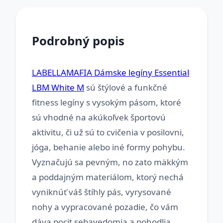
Podrobný popis
LABELLAMAFIA Dámske legíny Essential
LBM White M
sú štýlové a funkčné
fitness legíny s vysokým pásom, ktoré
sú vhodné na akúkoľvek športovú
aktivitu, či už sú to cvičenia v posilovni,
jóga, behanie alebo iné formy pohybu.
Vyznačujú sa pevným, no zato mäkkým
a poddajným materiálom, ktorý nechá
vyniknúť váš štíhly pás, vyrysované
nohy a vypracované pozadie, čo vám
dáva pocit sebavedomia a pohodlia