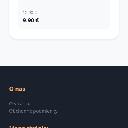
12.90 €
9.90 €
O nás
O stránke
Obchodné podmienky