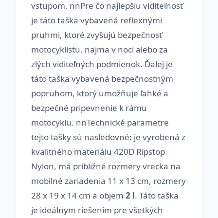
vstupom. nnPre čo najlepšiu viditeľnosť
je táto taška vybavená reflexnými
pruhmi, ktoré zvyšujú bezpečnosť
motocyklistu, najmä v noci alebo za
zlých viditeľných podmienok. Ďalej je
táto taška vybavená bezpečnostným
popruhom, ktorý umožňuje ľahké a
bezpečné pripevnenie k rámu
motocyklu. nnTechnické parametre
tejto tašky sú nasledovné: je vyrobená z
kvalitného materiálu 420D Ripstop
Nylon, má približné rozmery vrecka na
mobilné zariadenia 11 x 13 cm, rozmery
28 x 19 x 14 cm a objem
2 l
. Táto taška
je ideálnym riešením pre všetkých